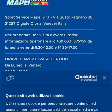
Sport Service Mapei S.r.l. - Via Busto Fagnano 38,
21057 Olgiate Olona (Varese) Italia.
Per prenotare una visita o avere ulteriori
informazioni: telefonare allo +39 0331 575757 da
lunedì a venerdì 9.30-12.30 e 14.30-17.30.
ORARI DI APERTURA RECEPTION
Da Lunedì al Venerdì
08.30 - 18.30
Centro servizi per l'alta
Questo sito web utilizza i cookie
prestazione ed il
Utilizziamo i cookie per personalizzare contenuti ed
wellness.
annunci, per fornire funzionalità dei social media e per