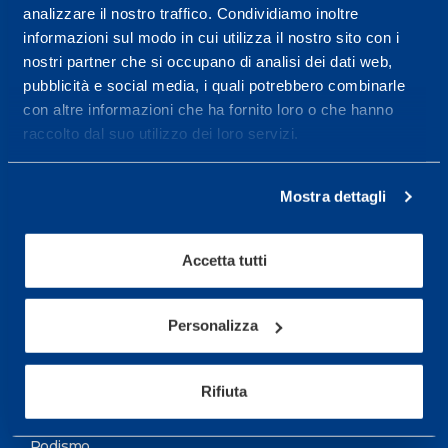
analizzare il nostro traffico. Condividiamo inoltre
Maggiori informazioni
informazioni sul modo in cui utilizza il nostro sito con i
nostri partner che si occupano di analisi dei dati web,
pubblicità e social media, i quali potrebbero combinarle
Servizi
con altre informazioni che ha fornito loro o che hanno
Servizi Medici
raccolto dal suo utilizzo dei loro servizi.
Test di valutazione
Mostra dettagli
Programmazione Allenamento
Accetta tutti
Sport
Calcio
Personalizza
Ciclismo e MTB
Motorsports
Rifiuta
Pallacanestro
Podismo