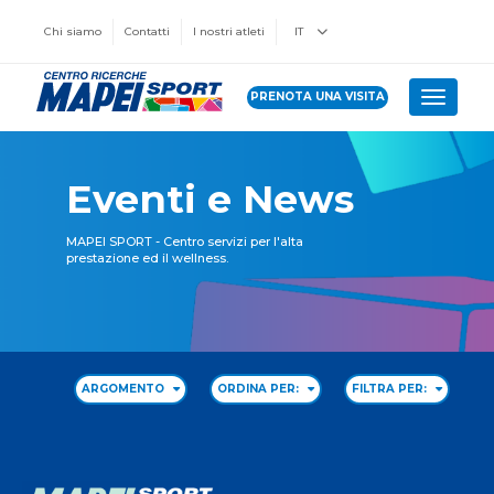
Chi siamo
Contatti
I nostri atleti
IT
PRENOTA UNA VISITA
Toggle 
Eventi e News
MAPEI SPORT - Centro servizi per l'alta
prestazione ed il wellness.
ARGOMENTO
ORDINA PER:
FILTRA PER: