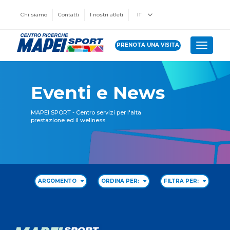
Chi siamo
Contatti
I nostri atleti
IT
PRENOTA UNA VISITA
Toggle 
Eventi e News
MAPEI SPORT - Centro servizi per l'alta
prestazione ed il wellness.
ARGOMENTO
ORDINA PER:
FILTRA PER: