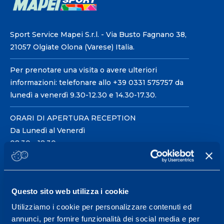
Sport Service Mapei S.r.l. - Via Busto Fagnano 38,
21057 Olgiate Olona (Varese) Italia.
Per prenotare una visita o avere ulteriori
informazioni: telefonare allo +39 0331 575757 da
lunedì a venerdì 9.30-12.30 e 14.30-17.30.
ORARI DI APERTURA RECEPTION
Da Lunedì al Venerdì
08.30 - 18.30
Centro servizi per l'alta
Questo sito web utilizza i cookie
prestazione ed il
Utilizziamo i cookie per personalizzare contenuti ed
wellness.
annunci, per fornire funzionalità dei social media e per