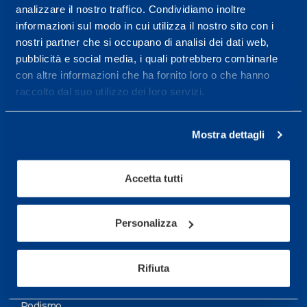
analizzare il nostro traffico. Condividiamo inoltre
Maggiori informazioni
informazioni sul modo in cui utilizza il nostro sito con i
nostri partner che si occupano di analisi dei dati web,
pubblicità e social media, i quali potrebbero combinarle
Servizi
con altre informazioni che ha fornito loro o che hanno
Servizi Medici
raccolto dal suo utilizzo dei loro servizi.
Test di valutazione
Mostra dettagli
Programmazione Allenamento
Accetta tutti
Sport
Calcio
Personalizza
Ciclismo e MTB
Motorsports
Rifiuta
Pallacanestro
Podismo