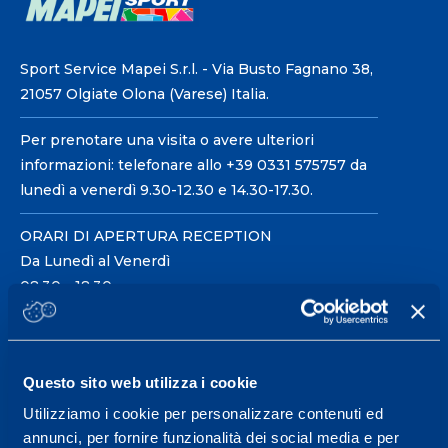
Sport Service Mapei S.r.l. - Via Busto Fagnano 38,
21057 Olgiate Olona (Varese) Italia.
Per prenotare una visita o avere ulteriori
informazioni: telefonare allo +39 0331 575757 da
lunedì a venerdì 9.30-12.30 e 14.30-17.30.
ORARI DI APERTURA RECEPTION
Da Lunedì al Venerdì
08.30 - 18.30
Centro servizi per l'alta
Questo sito web utilizza i cookie
prestazione ed il
Utilizziamo i cookie per personalizzare contenuti ed
wellness.
annunci, per fornire funzionalità dei social media e per