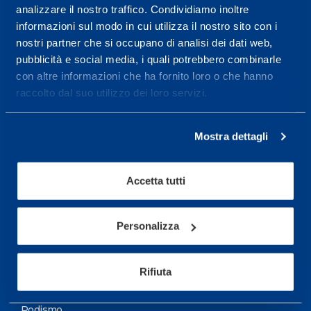
analizzare il nostro traffico. Condividiamo inoltre
Maggiori informazioni
informazioni sul modo in cui utilizza il nostro sito con i
nostri partner che si occupano di analisi dei dati web,
pubblicità e social media, i quali potrebbero combinarle
Servizi
con altre informazioni che ha fornito loro o che hanno
Servizi Medici
raccolto dal suo utilizzo dei loro servizi.
Test di valutazione
Mostra dettagli
Programmazione Allenamento
Accetta tutti
Sport
Calcio
Personalizza
Ciclismo e MTB
Motorsports
Rifiuta
Pallacanestro
Podismo