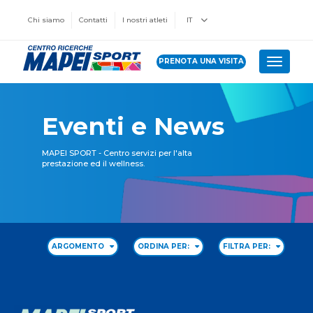
Chi siamo
Contatti
I nostri atleti
IT
PRENOTA UNA VISITA
Toggle 
Eventi e News
MAPEI SPORT - Centro servizi per l'alta
prestazione ed il wellness.
ARGOMENTO
ORDINA PER:
FILTRA PER: