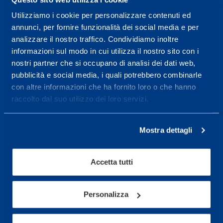
Utilizziamo i cookie per personalizzare contenuti ed
Centro servizi per l'alta
annunci, per fornire funzionalità dei social media e per
prestazione ed il
analizzare il nostro traffico. Condividiamo inoltre
informazioni sul modo in cui utilizza il nostro sito con i
wellness.
nostri partner che si occupano di analisi dei dati web,
pubblicità e social media, i quali potrebbero combinarle
Maggiori informazioni
con altre informazioni che ha fornito loro o che hanno
raccolto dal suo utilizzo dei loro servizi.
Servizi
Servizi Medici
Mostra dettagli
Test di valutazione
Accetta tutti
Programmazione Allenamento
Personalizza
Sport
Calcio