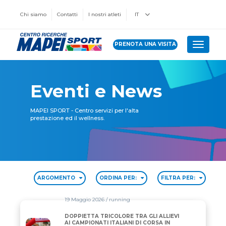
Chi siamo
Contatti
I nostri atleti
IT
PRENOTA UNA VISITA
Toggle 
Eventi e News
MAPEI SPORT - Centro servizi per l'alta
prestazione ed il wellness.
ARGOMENTO
ORDINA PER:
FILTRA PER:
19 Maggio 2026
/ running
DOPPIETTA TRICOLORE TRA GLI ALLIEVI
DOPPIETTA TRICOLORE TRA GLI ALLIEVI AI CAMPIO
AI CAMPIONATI ITALIANI DI CORSA IN