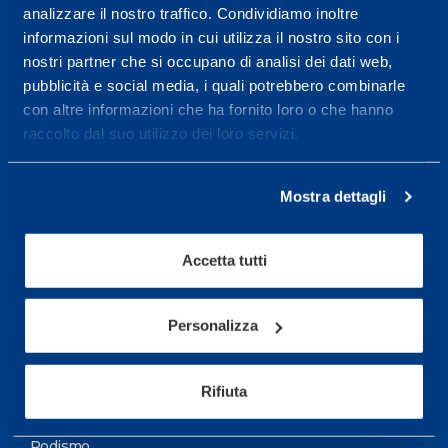
analizzare il nostro traffico. Condividiamo inoltre
Maggiori informazioni
informazioni sul modo in cui utilizza il nostro sito con i
nostri partner che si occupano di analisi dei dati web,
pubblicità e social media, i quali potrebbero combinarle
Servizi
con altre informazioni che ha fornito loro o che hanno
Servizi Medici
raccolto dal suo utilizzo dei loro servizi.
Test di valutazione
Mostra dettagli
Programmazione Allenamento
Accetta tutti
Sport
Calcio
Personalizza
Ciclismo e MTB
Motorsports
Rifiuta
Pallacanestro
Podismo