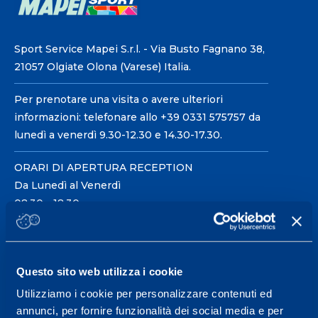
Sport Service Mapei S.r.l. - Via Busto Fagnano 38,
21057 Olgiate Olona (Varese) Italia.
Per prenotare una visita o avere ulteriori
informazioni: telefonare allo +39 0331 575757 da
lunedì a venerdì 9.30-12.30 e 14.30-17.30.
ORARI DI APERTURA RECEPTION
Da Lunedì al Venerdì
08.30 - 18.30
Centro servizi per l'alta
Questo sito web utilizza i cookie
prestazione ed il
Utilizziamo i cookie per personalizzare contenuti ed
wellness.
annunci, per fornire funzionalità dei social media e per