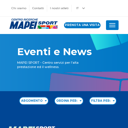
Chi siamo
Contatti
I nostri atleti
IT
PRENOTA UNA VISITA
Toggle 
Eventi e News
MAPEI SPORT - Centro servizi per l'alta
prestazione ed il wellness.
ARGOMENTO
ORDINA PER:
FILTRA PER: