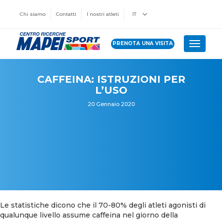
Chi siamo
Contatti
I nostri atleti
IT
PRENOTA UNA VISITA
Toggle 
CAFFEINA: ISTRUZIONI PER
L’USO
20 Gennaio 2020
Le statistiche dicono che il 70-80% degli atleti agonisti di
qualunque livello assume caffeina nel giorno della