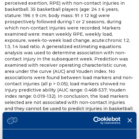
perceived exertion, RPE) with non-contact injuries in
basketball. 35 basketball players (age: 24 ± 6 years,
stature: 196 ± 9 cm, body mass: 91 ± 12 kg) were
prospectively followed during 1 or 2 seasons, during
which non-contact injuries were recorded. Markers
examined were: mean weekly RPE, weekly load,
exposure, week-to-week load change, acute:chronic 1:2,
1:3, 1:4 load ratio. A generalized estimating equations
analysis was used to determine association with non-
contact injury in the subsequent week. Prediction was
examined with receiver operating characteristic curve,
area under the curve (AUC) and Youden index. No
associations were found between load markers and non-
contact injuries (all p > 0.05); load markers showed no
injury predictive ability (AUC range: 0.468-537; Youden
index range: 0.019-132). In conclusion, the load markers
selected are not associated with non-contact injuries
and they cannot be used to predict injuries in basketball.
Res Sports Med. 2020 Aug
PMID: 32812787 DOI:
10.1080/15438627.2020.1808980