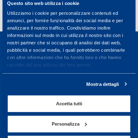
Questo sito web utilizza i cookie
Utilizziamo i cookie per personalizzare contenuti ed
annunci, per fornire funzionalità dei social media e per
analizzare il nostro traffico. Condividiamo inoltre
informazioni sul modo in cui utilizza il nostro sito con i
nostri partner che si occupano di analisi dei dati web,
pubblicità e social media, i quali potrebbero combinarle
con altre informazioni che ha fornito loro o che hanno
raccolto dal suo utilizzo dei loro servizi.
Sport Service Mapei S.r.l. - Via Busto Fagnano 38,
21057 Olgiate Olona (Varese) Italia.
Mostra dettagli
Per prenotare una visita o avere ulteriori
informazioni: telefonare allo +39 0331 575757 da
Accetta tutti
lunedì a venerdì 9.30-12.30 e 14.30-17.30.
ORARI DI APERTURA RECEPTION
Personalizza
Da Lunedì al Venerdì
08.30 - 18.30