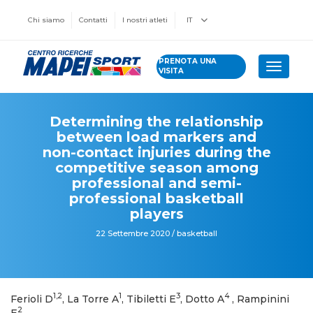
Chi siamo
Contatti
I nostri atleti
IT
PRENOTA UNA
Toggle 
VISITA
Determining the relationship
between load markers and
non-contact injuries during the
competitive season among
professional and semi-
professional basketball
players
22 Settembre 2020 / basketball
1,2
1
3
4
Ferioli D
, La Torre A
, Tibiletti E
, Dotto A
, Rampinini
2
E