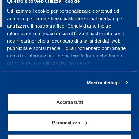
Questo sito web utilizza i cookie
«
1
…
5
6
7
Utilizziamo i cookie per personalizzare contenuti ed
annunci, per fornire funzionalità dei social media e per
analizzare il nostro traffico. Condividiamo inoltre
informazioni sul modo in cui utilizza il nostro sito con i
nostri partner che si occupano di analisi dei dati web,
pubblicità e social media, i quali potrebbero combinarle
con altre informazioni che ha fornito loro o che hanno
raccolto dal suo utilizzo dei loro servizi.
Sport Service Mapei S.r.l. - Via Busto Fagnano 38,
21057 Olgiate Olona (Varese) Italia.
Mostra dettagli
Per prenotare una visita o avere ulteriori
informazioni: telefonare allo +39 0331 575757 da
lunedì a venerdì 9.30-12.30 e 14.30-17.30.
Accetta tutti
ORARI DI APERTURA RECEPTION
Personalizza
Da Lunedì al Venerdì
08.30 - 18.30