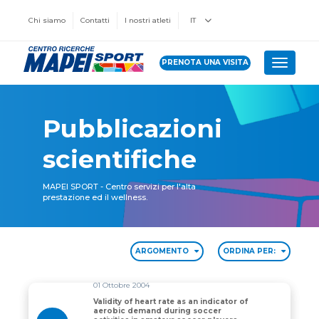
Chi siamo
Contatti
I nostri atleti
IT
PRENOTA UNA VISITA
Toggle 
Pubblicazioni
scientifiche
MAPEI SPORT - Centro servizi per l'alta
prestazione ed il wellness.
ARGOMENTO
ORDINA PER:
01 Ottobre 2004
Validity of heart rate as an indicator of
aerobic demand during soccer