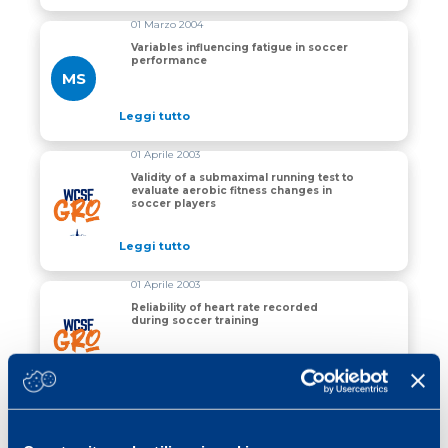
01 Marzo 2004
Variables influencing fatigue in soccer
performance
MS
Leggi tutto
01 Aprile 2003
Validity of a submaximal running test to
evaluate aerobic fitness changes in
Validity of a submaximal running test to evaluate aerob
soccer players
Leggi tutto
01 Aprile 2003
Reliability of heart rate recorded
during soccer training
Reliability of heart rate recorded during soccer training
Leggi tutto