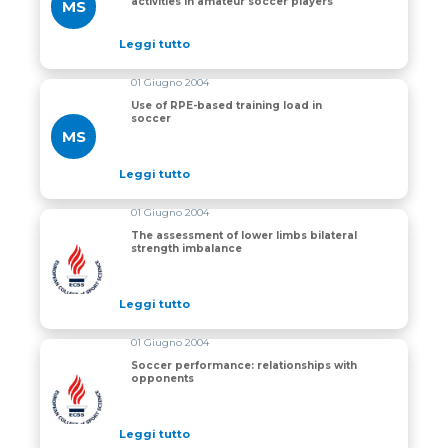
activities in amateur soccer players
MS
Leggi tutto
01 Giugno 2004
Use of RPE-based training load in
soccer
MS
Leggi tutto
01 Giugno 2004
The assessment of lower limbs bilateral
strength imbalance
The assessment of lower limbs bilateral strength imb
Leggi tutto
01 Giugno 2004
Soccer performance: relationships with
opponents
Soccer performance: relationships with opponents
Leggi tutto