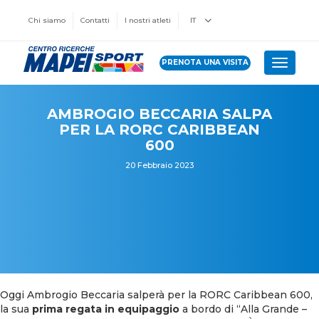
Chi siamo
Contatti
I nostri atleti
IT
PRENOTA UNA VISITA
Toggle 
AMBROGIO BECCARIA SALPA
PER LA RORC CARIBBEAN
600
20 Febbraio 2023
Oggi Ambrogio Beccaria salperà per la RORC Caribbean 600,
la sua
prima regata in equipaggio
a bordo di “Alla Grande –