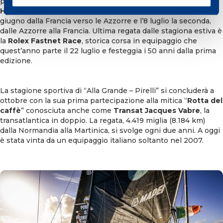
partecipazione a un’altra regata prestigiosa, la
Les Sables-
Horta-Les Sables
(SAS): partenza della prima tappa il 27
giugno dalla Francia verso le Azzorre e l’8 luglio la seconda,
dalle Azzorre alla Francia. Ultima regata dalle stagiona estiva è
la
Rolex Fastnet Race
, storica corsa in equipaggio che
quest’anno parte il 22 luglio e festeggia i 50 anni dalla prima
edizione.
La stagione sportiva di “Alla Grande – Pirelli” si concluderà a
ottobre con la sua prima partecipazione alla mitica “
Rotta del
caffè
” conosciuta anche come
Transat Jacques Vabre
, la
transatlantica in doppio. La regata, 4.419 miglia (8.184 km)
dalla Normandia alla Martinica, si svolge ogni due anni. A oggi
è stata vinta da un equipaggio italiano soltanto nel 2007.