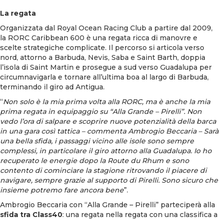
La regata
Organizzata dal Royal Ocean Racing Club a partire dal 2009,
la RORC Caribbean 600 è una regata ricca di manovre e
scelte strategiche complicate. Il percorso si articola verso
nord, attorno a Barbuda, Nevis, Saba e Saint Barth, doppia
l’isola di Saint Martin e prosegue a sud verso Guadalupa per
circumnavigarla e tornare all’ultima boa al largo di Barbuda,
terminando il giro ad Antigua.
“
Non solo è la mia prima volta alla RORC, ma è anche la mia
prima regata in equipaggio su “Alla Grande – Pirelli”. Non
vedo l’ora di salpare e scoprire nuove potenzialità della barca
in una gara così tattica – commenta Ambrogio Beccaria – Sarà
una bella sfida, i passaggi vicino alle isole sono sempre
complessi, in particolare il giro attorno alla Guadalupa. Io ho
recuperato le energie dopo la Route du Rhum e sono
contento di cominciare la stagione ritrovando il piacere di
navigare, sempre grazie al supporto di Pirelli. Sono sicuro che
insieme potremo fare ancora bene
”.
Ambrogio Beccaria con “Alla Grande – Pirelli” parteciperà alla
sfida tra Class40
: una regata nella regata con una classifica a