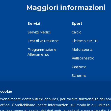
Maggiori informazioni
Servizi
Sport
Servizi Medici
Calcio
Test di valutazione
Ciclismo e MTB
Programmazione
Motorsports
Allenamento
Pallacanestro
Podismo
Scherma
Sci alpino
 cookie
Tennis
rsonalizzare contenuti ed annunci, per fornire funzionalità dei so
Triathlon
raffico. Condividiamo inoltre informazioni sul modo in cui utilizza 
Wellness
e si occupano di analisi dei dati web, pubblicità e social media, i 