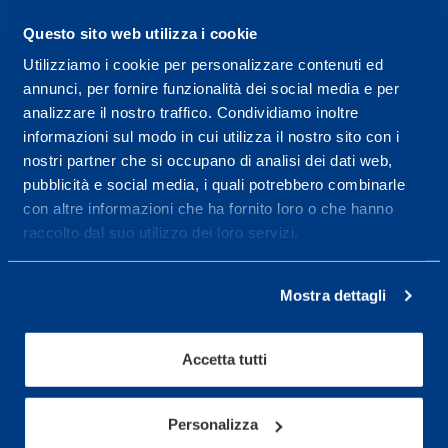
Da Lunedì al Venerdì
Questo sito web utilizza i cookie
08.30 - 18.30
Utilizziamo i cookie per personalizzare contenuti ed
annunci, per fornire funzionalità dei social media e per
analizzare il nostro traffico. Condividiamo inoltre
Centro servizi per l'alta
informazioni sul modo in cui utilizza il nostro sito con i
prestazione ed il
nostri partner che si occupano di analisi dei dati web,
wellness.
pubblicità e social media, i quali potrebbero combinarle
con altre informazioni che ha fornito loro o che hanno
Maggiori informazioni
raccolto dal suo utilizzo dei loro servizi.
Servizi
Mostra dettagli
Servizi Medici
Accetta tutti
Test di valutazione
Programmazione Allenamento
Personalizza