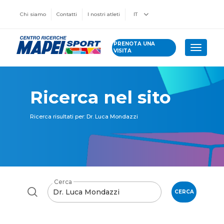
Chi siamo
Contatti
I nostri atleti
IT
PRENOTA UNA
Toggle 
VISITA
Ricerca nel sito
Ricerca risultati per: Dr. Luca Mondazzi
Cerca
CERCA