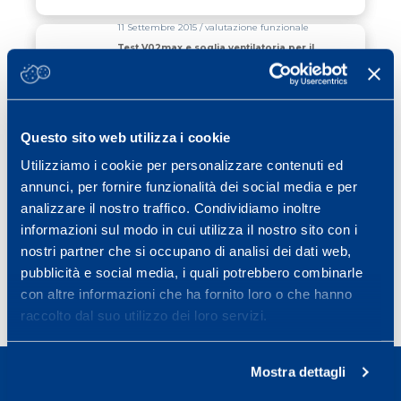
11 Settembre 2015 / valutazione funzionale
Test V02max e soglia ventilatoria per il
podismo
Leggi tutto
Questo sito web utilizza i cookie
10 Settembre 2015 / servizi medici
Utilizziamo i cookie per personalizzare contenuti ed
Visita nutrizionistica per lo sport e per
il wellness
annunci, per fornire funzionalità dei social media e per
analizzare il nostro traffico. Condividiamo inoltre
Leggi tutto
informazioni sul modo in cui utilizza il nostro sito con i
nostri partner che si occupano di analisi dei dati web,
pubblicità e social media, i quali potrebbero combinarle
<
1
…
6
7
8
con altre informazioni che ha fornito loro o che hanno
raccolto dal suo utilizzo dei loro servizi.
Mostra dettagli