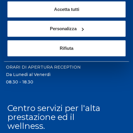
Accetta tutti
Sport Service Mapei S.r.l. - Via Busto Fagnano 38,
21057 Olgiate Olona (Varese) Italia.
Personalizza
Per prenotare una visita o avere ulteriori
informazioni: telefonare allo +39 0331 575757 da
Rifiuta
lunedì a venerdì 9.30-12.30 e 14.30-17.30.
ORARI DI APERTURA RECEPTION
Da Lunedì al Venerdì
08.30 - 18.30
Centro servizi per l'alta
prestazione ed il
wellness.