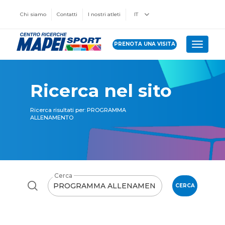
Chi siamo
Contatti
I nostri atleti
IT
PRENOTA UNA VISITA
Toggle 
Ricerca nel sito
Ricerca risultati per: PROGRAMMA
ALLENAMENTO
Cerca
CERCA