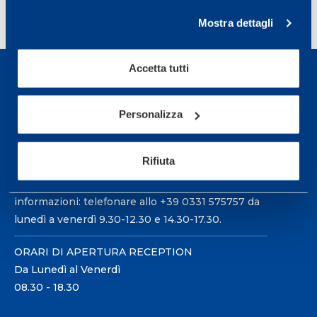
<
1
…
52
53
54
55
>
Mostra dettagli
Accetta tutti
Personalizza
Sport Service Mapei S.r.l. - Via Busto Fagnano 38,
21057 Olgiate Olona (Varese) Italia.
Rifiuta
Per prenotare una visita o avere ulteriori
informazioni: telefonare allo +39 0331 575757 da
lunedì a venerdì 9.30-12.30 e 14.30-17.30.
ORARI DI APERTURA RECEPTION
Da Lunedì al Venerdì
08.30 - 18.30