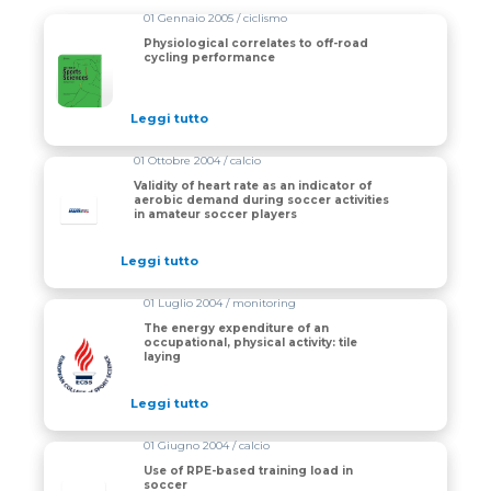
01 Gennaio 2005 / ciclismo
Physiological correlates to off-road
cycling performance
Leggi tutto
01 Ottobre 2004 / calcio
Validity of heart rate as an indicator of
aerobic demand during soccer activities
in amateur soccer players
Leggi tutto
01 Luglio 2004 / monitoring
The energy expenditure of an
occupational, physical activity: tile
laying
Leggi tutto
01 Giugno 2004 / calcio
Use of RPE-based training load in
soccer