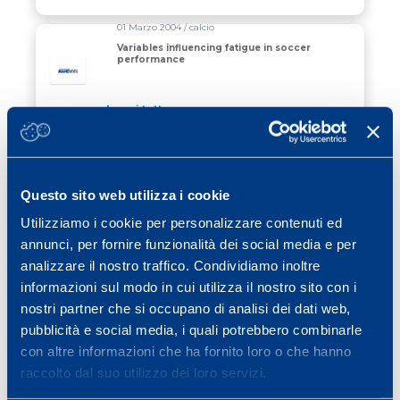
01 Marzo 2004 / calcio
Variables influencing fatigue in soccer
performance
Leggi tutto
01 Marzo 2004 / testing
Acute effect of fatigue on bilateral lower
limbs strength asymmetry measured
using vertical jumps
Questo sito web utilizza i cookie
Utilizziamo i cookie per personalizzare contenuti ed
Leggi tutto
annunci, per fornire funzionalità dei social media e per
01 Giugno 2003 / ciclismo
analizzare il nostro traffico. Condividiamo inoltre
MLSS does not correspond to the
informazioni sul modo in cui utilizza il nostro sito con i
maximal rate of lactate elimination
nostri partner che si occupano di analisi dei dati web,
pubblicità e social media, i quali potrebbero combinarle
Leggi tutto
con altre informazioni che ha fornito loro o che hanno
raccolto dal suo utilizzo dei loro servizi.