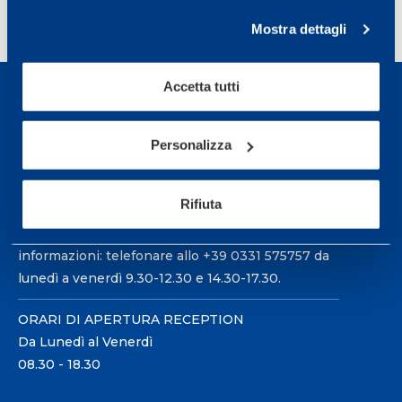
<
1
…
3
4
5
6
>
Mostra dettagli
Accetta tutti
Personalizza
Sport Service Mapei S.r.l. - Via Busto Fagnano 38,
21057 Olgiate Olona (Varese) Italia.
Rifiuta
Per prenotare una visita o avere ulteriori
informazioni: telefonare allo +39 0331 575757 da
lunedì a venerdì 9.30-12.30 e 14.30-17.30.
ORARI DI APERTURA RECEPTION
Da Lunedì al Venerdì
08.30 - 18.30