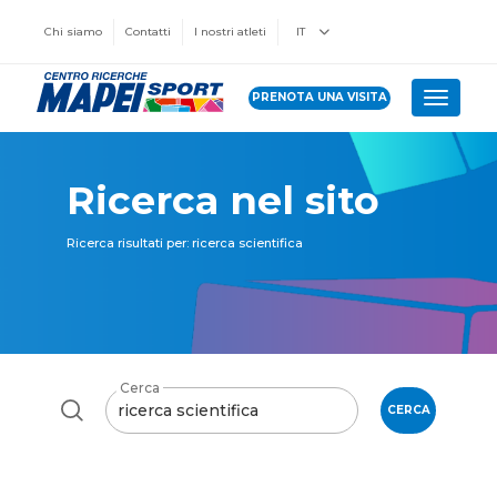
Chi siamo
Contatti
I nostri atleti
IT
PRENOTA UNA VISITA
Toggle 
Ricerca nel sito
Ricerca risultati per: ricerca scientifica
Cerca
CERCA