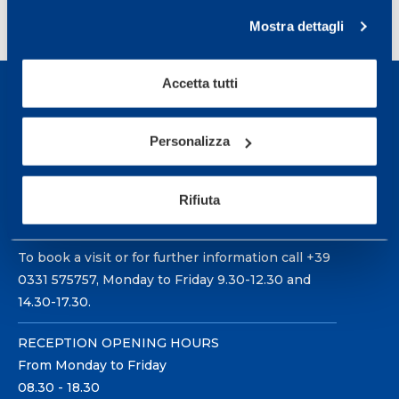
<
1
…
6
7
8
9
10
Mostra dettagli
…
14
>
Accetta tutti
Personalizza
Sport Service Mapei S.r.l. - Via Busto Fagnano 38,
Rifiuta
21057 Olgiate Olona (Varese) Italy.
To book a visit or for further information call +39
0331 575757, Monday to Friday 9.30-12.30 and
14.30-17.30.
RECEPTION OPENING HOURS
From Monday to Friday
08.30 - 18.30