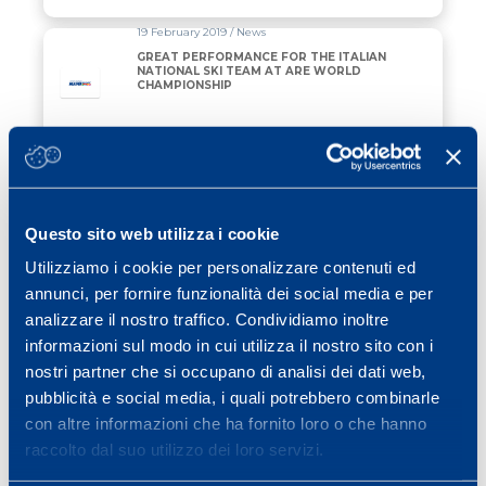
19 February 2019 / News
GREAT PERFORMANCE FOR THE ITALIAN
NATIONAL SKI TEAM AT ARE WORLD
CHAMPIONSHIP
Read all
18 February 2019 / Ciclismo
HOW TO PREPARE FOR THE FIRST
CYCLING RACES
Questo sito web utilizza i cookie
Utilizziamo i cookie per personalizzare contenuti ed
Read all
annunci, per fornire funzionalità dei social media e per
04 February 2019 / Uncategorized
analizzare il nostro traffico. Condividiamo inoltre
LET’S AVOID OVER-TRAINING WITH THE
informazioni sul modo in cui utilizza il nostro sito con i
“RULE OF 3”
nostri partner che si occupano di analisi dei dati web,
pubblicità e social media, i quali potrebbero combinarle
Read all
con altre informazioni che ha fornito loro o che hanno
raccolto dal suo utilizzo dei loro servizi.