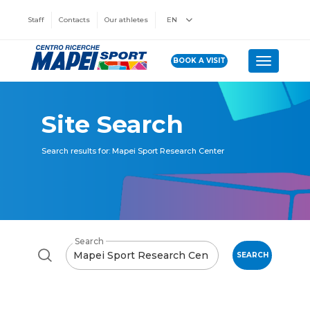
Staff
Contacts
Our athletes
EN
BOOK A VISIT
Toggle n
Site Search
Search results for: Mapei Sport Research Center
Search
SEARCH