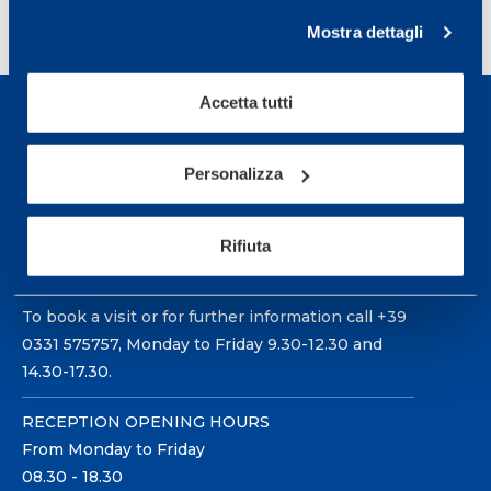
<
1
…
3
4
5
6
7
…
Mostra dettagli
29
>
Accetta tutti
Personalizza
Sport Service Mapei S.r.l. - Via Busto Fagnano 38,
Rifiuta
21057 Olgiate Olona (Varese) Italy.
To book a visit or for further information call +39
0331 575757, Monday to Friday 9.30-12.30 and
14.30-17.30.
RECEPTION OPENING HOURS
From Monday to Friday
08.30 - 18.30