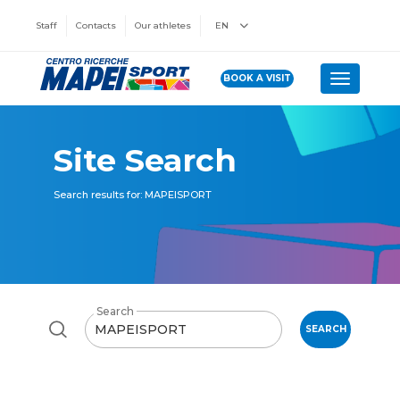
Staff
Contacts
Our athletes
EN
BOOK A VISIT
Toggle n
Site Search
Search results for: MAPEISPORT
Search
SEARCH