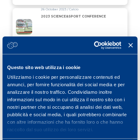
26 October 2023 / Calcio
2023 SCIENCE&SPORT CONFERENCE
Read all
06 October 2023 / Cubetti di sapere
THE MINIMUM NUMBER OF STEPS TO
BE HEALTHY
Questo sito web utilizza i cookie
Utilizziamo i cookie per personalizzare contenuti ed
Read all
annunci, per fornire funzionalità dei social media e per
20 September 2023 / Ciclismo
analizzare il nostro traffico. Condividiamo inoltre
ANNUAL PREPARATION AND
informazioni sul modo in cui utilizza il nostro sito con i
MARATONA DELLE DOLOMITI BIB
NUMBER
nostri partner che si occupano di analisi dei dati web,
pubblicità e social media, i quali potrebbero combinarle
Read all
con altre informazioni che ha fornito loro o che hanno
raccolto dal suo utilizzo dei loro servizi.