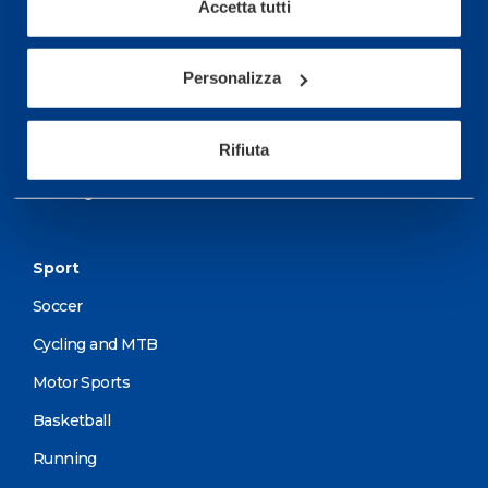
More informations
Accetta tutti
Services
Personalizza
Medical Services
Rifiuta
Assessment Test
Training Schedule
Sport
Soccer
Cycling and MTB
Motor Sports
Basketball
Running