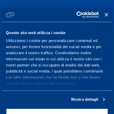
Sport Service Mapei S.r.l. - Via Busto Fagnano 38,
21057 Olgiate Olona (Varese) Italy.
To book a visit or for further information call +39
Questo sito web utilizza i cookie
0331 575757, Monday to Friday 9.30-12.30 and
Utilizziamo i cookie per personalizzare contenuti ed
14.30-17.30.
annunci, per fornire funzionalità dei social media e per
analizzare il nostro traffico. Condividiamo inoltre
RECEPTION OPENING HOURS
informazioni sul modo in cui utilizza il nostro sito con i
From Monday to Friday
nostri partner che si occupano di analisi dei dati web,
08.30 - 18.30
pubblicità e social media, i quali potrebbero combinarle
con altre informazioni che ha fornito loro o che hanno
raccolto dal suo utilizzo dei loro servizi.
Service center for high
performance and well-
Mostra dettagli
being.