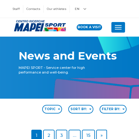
Staff
Contacts
Our athletes
EN
BOOK A VISIT
Toggle n
News and Events
MAPEI SPORT - Service center for high
performance and well-being.
TOPIC
SORT BY:
FILTER BY:
Page
Page
Page
Page
Next page
1
2
3
…
15
»