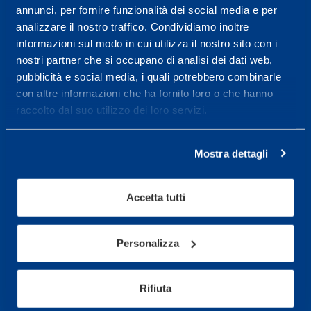
Service center for high
annunci, per fornire funzionalità dei social media e per
performance and well-
analizzare il nostro traffico. Condividiamo inoltre
being.
informazioni sul modo in cui utilizza il nostro sito con i
nostri partner che si occupano di analisi dei dati web,
More informations
pubblicità e social media, i quali potrebbero combinarle
con altre informazioni che ha fornito loro o che hanno
raccolto dal suo utilizzo dei loro servizi.
Services
Medical Services
Mostra dettagli
Assessment Test
Training Schedule
Accetta tutti
Personalizza
Sport
Soccer
Rifiuta
Cycling and MTB