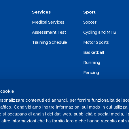
Services
Sport
Medical Services
Soccer
Assessment Test
Cycling and MTB
Training Schedule
Motor Sports
Basketball
Running
Fencing
Alpine skiing
 cookie
Tennis
rsonalizzare contenuti ed annunci, per fornire funzionalità dei so
Triathlon
raffico. Condividiamo inoltre informazioni sul modo in cui utilizza 
Wellness
e si occupano di analisi dei dati web, pubblicità e social media, i 
ltre informazioni che ha fornito loro o che hanno raccolto dal su
Other sports