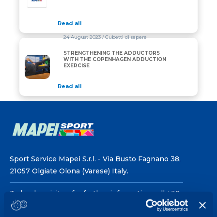
Read all
24 August 2023
/ Cubetti di sapere
STRENGTHENING THE ADDUCTORS
STRENGTHENING THE ADDUCTORS WITH THE COP
WITH THE COPENHAGEN ADDUCTION
EXERCISE
Read all
Sport Service Mapei S.r.l. - Via Busto Fagnano 38,
21057 Olgiate Olona (Varese) Italy.
To book a visit or for further information call +39
0331 575757, Monday to Friday 9.30-12.30 and