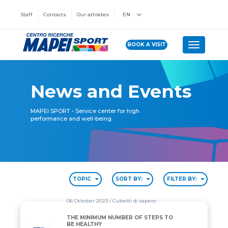
Staff
Contacts
Our athletes
EN
BOOK A VISIT
Toggle n
News and Events
MAPEI SPORT - Service center for high
performance and well-being.
TOPIC
SORT BY:
FILTER BY:
06 October 2023
/ Cubetti di sapere
THE MINIMUM NUMBER OF STEPS TO
BE HEALTHY