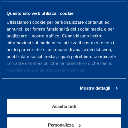
14.30-17.30.
Questo sito web utilizza i cookie
RECEPTION OPENING HOURS
From Monday to Friday
Utilizziamo i cookie per personalizzare contenuti ed
08.30 - 18.30
annunci, per fornire funzionalità dei social media e per
analizzare il nostro traffico. Condividiamo inoltre
informazioni sul modo in cui utilizza il nostro sito con i
nostri partner che si occupano di analisi dei dati web,
Service center for high
pubblicità e social media, i quali potrebbero combinarle
performance and well-
con altre informazioni che ha fornito loro o che hanno
being.
raccolto dal suo utilizzo dei loro servizi.
More informations
Mostra dettagli
Services
Accetta tutti
Medical Services
Assessment Test
Personalizza