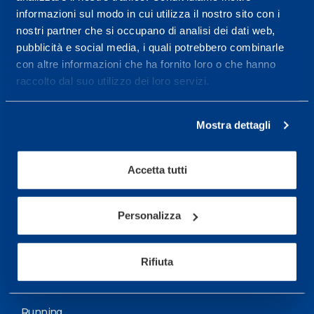
informazioni sul modo in cui utilizza il nostro sito con i
More informations
nostri partner che si occupano di analisi dei dati web,
pubblicità e social media, i quali potrebbero combinarle
con altre informazioni che ha fornito loro o che hanno
Services
raccolto dal suo utilizzo dei loro servizi.
Medical Services
Assessment Test
Mostra dettagli
Training Schedule
Accetta tutti
Sport
Soccer
Personalizza
Cycling and MTB
Rifiuta
Motor Sports
Basketball
Running