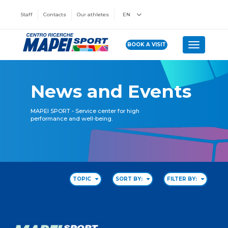
Staff
Contacts
Our athletes
EN
BOOK A VISIT
Toggle n
News and Events
MAPEI SPORT - Service center for high
performance and well-being.
TOPIC
SORT BY:
FILTER BY: