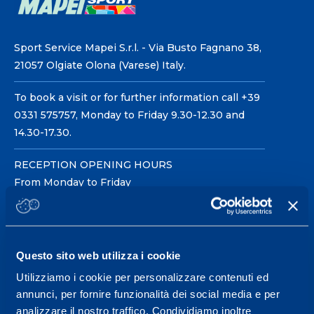
Sport Service Mapei S.r.l. - Via Busto Fagnano 38,
21057 Olgiate Olona (Varese) Italy.
To book a visit or for further information call +39
0331 575757, Monday to Friday 9.30-12.30 and
14.30-17.30.
RECEPTION OPENING HOURS
From Monday to Friday
08.30 - 18.30
Questo sito web utilizza i cookie
Service center for high
performance and well-
Utilizziamo i cookie per personalizzare contenuti ed
annunci, per fornire funzionalità dei social media e per
being.
analizzare il nostro traffico. Condividiamo inoltre