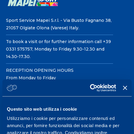
Sport Service Mapei S.r.l. - Via Busto Fagnano 38,
21057 Olgiate Olona (Varese) Italy.
To book a visit or for further information call +39
0331 575757, Monday to Friday 9.30-12.30 and
14.30-17.30.
RECEPTION OPENING HOURS
From Monday to Friday
08.30 - 18.30
Questo sito web utilizza i cookie
Service center for high
performance and well-
Utilizziamo i cookie per personalizzare contenuti ed
annunci, per fornire funzionalità dei social media e per
being.
analizzare il nostro traffico. Condividiamo inoltre