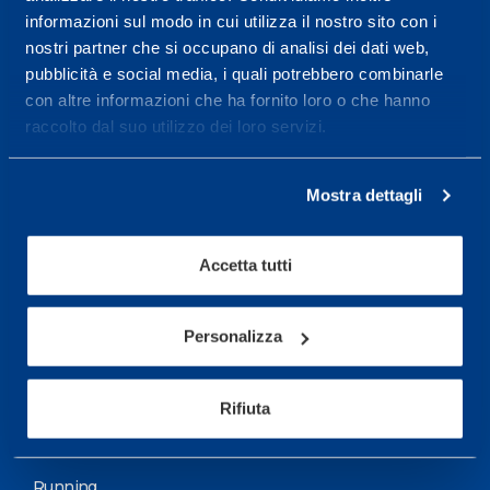
informazioni sul modo in cui utilizza il nostro sito con i
More informations
nostri partner che si occupano di analisi dei dati web,
pubblicità e social media, i quali potrebbero combinarle
con altre informazioni che ha fornito loro o che hanno
Services
raccolto dal suo utilizzo dei loro servizi.
Medical Services
Assessment Test
Mostra dettagli
Training Schedule
Accetta tutti
Sport
Soccer
Personalizza
Cycling and MTB
Rifiuta
Motor Sports
Basketball
Running