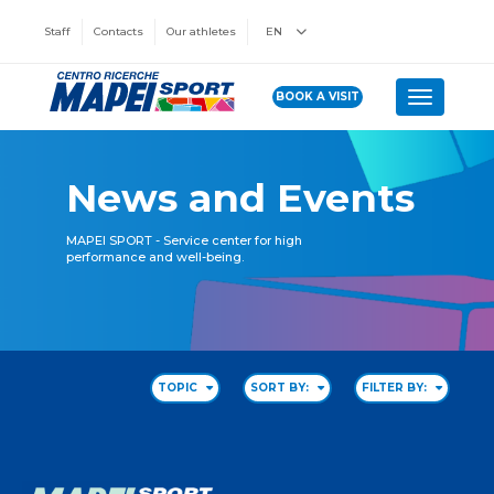
Staff
Contacts
Our athletes
EN
BOOK A VISIT
Toggle n
News and Events
MAPEI SPORT - Service center for high
performance and well-being.
TOPIC
SORT BY:
FILTER BY: