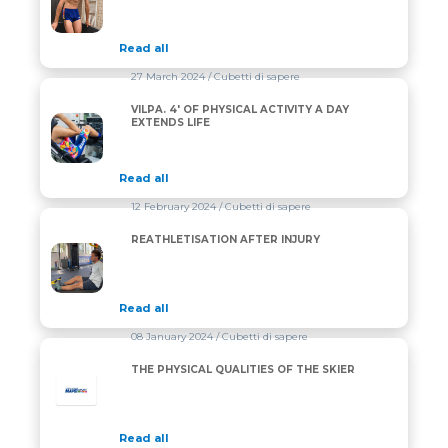
Read all
27 March 2024
/ Cubetti di sapere
VILPA. 4′ OF PHYSICAL ACTIVITY A DAY
VILPA. 4′ OF PHYSICAL ACTIVITY A DAY EXTENDS LIF
EXTENDS LIFE
Read all
12 February 2024
/ Cubetti di sapere
REATHLETISATION AFTER INJURY
REATHLETISATION AFTER INJURY
Read all
08 January 2024
/ Cubetti di sapere
THE PHYSICAL QUALITIES OF THE SKIER
Read all