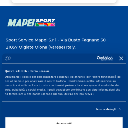
Sport Service Mapei S.r.l. - Via Busto Fagnano 38,
21057 Olgiate Olona (Varese) Italy.
To book a visit or for further information call +39
0331 575757, Monday to Friday 9.30-12.30 and
Questo sito web utilizza i cookie
14.30-17.30.
Utilizziamo i cookie per personalizzare contenuti ed annunci, per fornire funzionalità dei
social media e per analizzare il nostro traffico. Condividiamo inoltre informazioni sul
modo in cui utilizza il nostro sito con i nostri partner che si occupano di analisi dei dati
RECEPTION OPENING HOURS
web, pubblicità e social media, i quali potrebbero combinarle con altre informazioni che
From Monday to Friday
ha fornito loro o che hanno raccolto dal suo utilizzo dei loro servizi.
08.30 - 18.30
Mostra dettagli
Accetta tutti
Service center for high