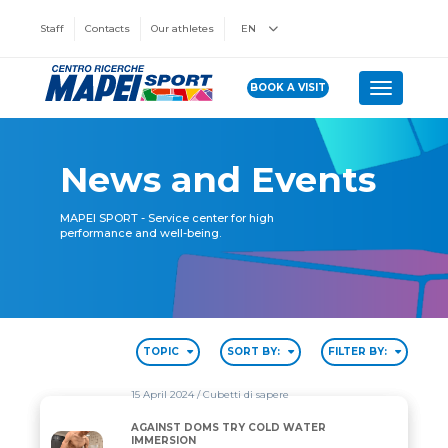
Staff
Contacts
Our athletes
EN
BOOK A VISIT
Toggle n
News and Events
MAPEI SPORT - Service center for high
performance and well-being.
TOPIC
SORT BY:
FILTER BY:
15 April 2024
/ Cubetti di sapere
AGAINST DOMS TRY COLD WATER
AGAINST DOMS TRY COLD WATER IMMERSION
IMMERSION