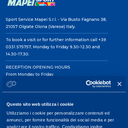
Sport Service Mapei S.r.l. - Via Busto Fagnano 38,
21057 Olgiate Olona (Varese) Italy.
To book a visit or for further information call +39
0331 575757, Monday to Friday 9.30-12.30 and
14.30-17.30.
RECEPTION OPENING HOURS
From Monday to Friday
08.30 - 18.30
Questo sito web utilizza i cookie
Service center for high
performance and well-
Utilizziamo i cookie per personalizzare contenuti ed
annunci, per fornire funzionalità dei social media e per
being.
analizzare il nostro traffico. Condividiamo inoltre