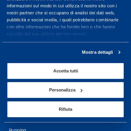
informazioni sul modo in cui utilizza il nostro sito con i
More informations
nostri partner che si occupano di analisi dei dati web,
pubblicità e social media, i quali potrebbero combinarle
con altre informazioni che ha fornito loro o che hanno
Services
raccolto dal suo utilizzo dei loro servizi.
Medical Services
Assessment Test
Mostra dettagli
Training Schedule
Accetta tutti
Sport
Soccer
Personalizza
Cycling and MTB
Rifiuta
Motor Sports
Basketball
Running