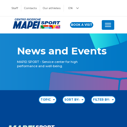
Staff
Contacts
Our athletes
EN
BOOK A VISIT
Toggle n
News and Events
MAPEI SPORT - Service center for high
performance and well-being.
TOPIC
SORT BY:
FILTER BY: