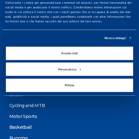
Utilizziamo i cookie per personalizzare contenuti ed annunci, per fornire funzionalità dei
More informations
social media e per analizzare il nostro traffico. Condividiamo inoltre informazioni sul
modo in cui utilizza il nostro sito con i nostri partner che si occupano di analisi dei dati
web, pubblicità e social media, i quali potrebbero combinarle con altre informazioni che
ha fornito loro o che hanno raccolto dal suo utilizzo dei loro servizi.
Services
Mostra dettagli
Medical Services
Assessment Test
Accetta tutti
Training Schedule
Personalizza
Sport
Rifiuta
Soccer
Cycling and MTB
Motor Sports
Basketball
Running