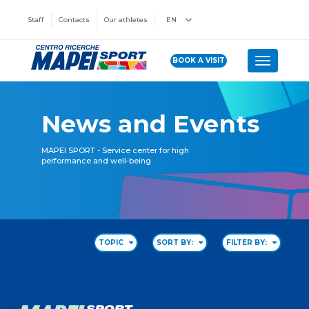
Staff
Contacts
Our athletes
EN
BOOK A VISIT
Toggle n
News and Events
MAPEI SPORT - Service center for high
performance and well-being.
TOPIC
SORT BY:
FILTER BY: