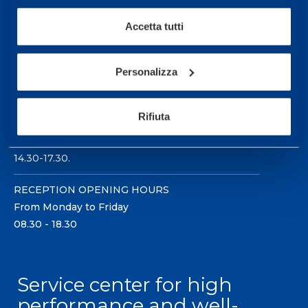
Accetta tutti
Personalizza
Sport Service Mapei S.r.l. - Via Busto Fagnano 38,
21057 Olgiate Olona (Varese) Italy.
Rifiuta
To book a visit or for further information call +39
0331 575757, Monday to Friday 9.30-12.30 and
14.30-17.30.
RECEPTION OPENING HOURS
From Monday to Friday
08.30 - 18.30
Service center for high
performance and well-