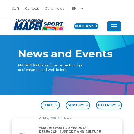
Staff
Contacts
Our athletes
EN
BOOK A VISIT
Toggle n
News and Events
MAPEI SPORT - Service center for high
performance and well-being.
TOPIC
SORT BY:
FILTER BY:
21 May 2016
/ Ciclismo
“MAPEI SPORT 20 YEARS OF
RESEARCH, SUPPORT AND CULTURE