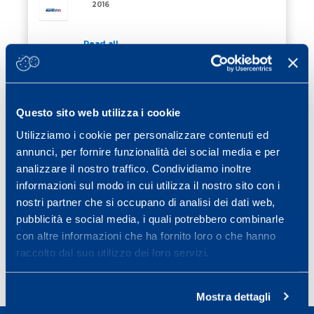
2016
Read all
07 March 2016
/ Ciclismo
CANCELLARA WIN “STRADE BIANCHE
2016″
Questo sito web utilizza i cookie
Utilizziamo i cookie per personalizzare contenuti ed
Read all
annunci, per fornire funzionalità dei social media e per
04 March 2016
/ Ciclismo
analizzare il nostro traffico. Condividiamo inoltre
EDWIN AVILA IS A NATIONAL CHAMPION
informazioni sul modo in cui utilizza il nostro sito con i
nostri partner che si occupano di analisi dei dati web,
pubblicità e social media, i quali potrebbero combinarle
Read all
con altre informazioni che ha fornito loro o che hanno
raccolto dal suo utilizzo dei loro servizi.
Previous page
Page
Page
Page
Page
Page
Next pa
«
1
…
22
23
24
25
»
Mostra dettagli