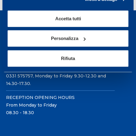
Accetta tutti
Personalizza
Sport Service Mapei S.r.l. - Via Busto Fagnano 38,
21057 Olgiate Olona (Varese) Italy.
Rifiuta
To book a visit or for further information call +39
0331 575757, Monday to Friday 9.30-12.30 and
14.30-17.30.
RECEPTION OPENING HOURS
From Monday to Friday
08.30 - 18.30