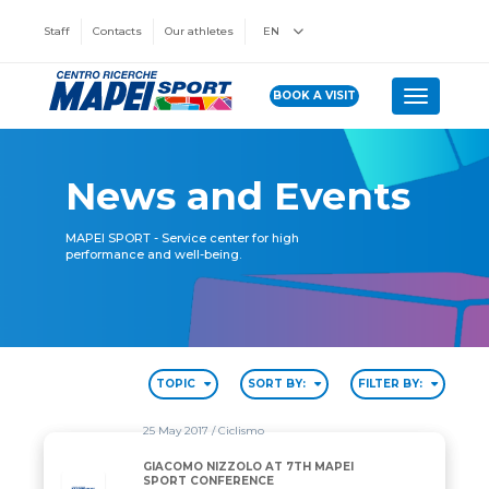
Staff
Contacts
Our athletes
EN
BOOK A VISIT
Toggle n
News and Events
MAPEI SPORT - Service center for high
performance and well-being.
TOPIC
SORT BY:
FILTER BY:
25 May 2017
/ Ciclismo
GIACOMO NIZZOLO AT 7TH MAPEI
SPORT CONFERENCE