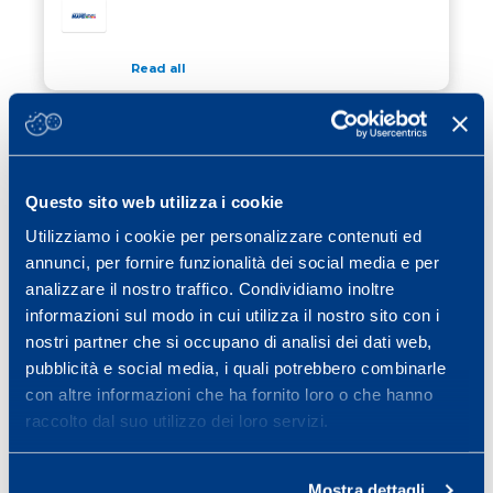
Read all
30 March 2017
/ Calcio
SASSUOLO AND MAPEI SPORT WIN
VIAREGGIO CUP
Questo sito web utilizza i cookie
Read all
Utilizziamo i cookie per personalizzare contenuti ed
16 March 2017
/ News
annunci, per fornire funzionalità dei social media e per
MAPEI SPORT IN SUPPORT OF WINNING
analizzare il nostro traffico. Condividiamo inoltre
WOMEN
informazioni sul modo in cui utilizza il nostro sito con i
nostri partner che si occupano di analisi dei dati web,
Read all
pubblicità e social media, i quali potrebbero combinarle
con altre informazioni che ha fornito loro o che hanno
raccolto dal suo utilizzo dei loro servizi.
Previous page
Page
Page
Page
Page
Page
Page
«
1
…
20
21
22
23
24
Page
Next page
25
»
Mostra dettagli