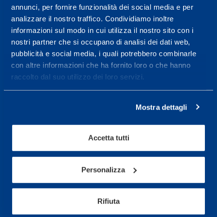
Service center for high
annunci, per fornire funzionalità dei social media e per
performance and well-
analizzare il nostro traffico. Condividiamo inoltre
being.
informazioni sul modo in cui utilizza il nostro sito con i
nostri partner che si occupano di analisi dei dati web,
More informations
pubblicità e social media, i quali potrebbero combinarle
con altre informazioni che ha fornito loro o che hanno
raccolto dal suo utilizzo dei loro servizi.
Services
Medical Services
Mostra dettagli
Assessment Test
Training Schedule
Accetta tutti
Personalizza
Sport
Soccer
Rifiuta
Cycling and MTB