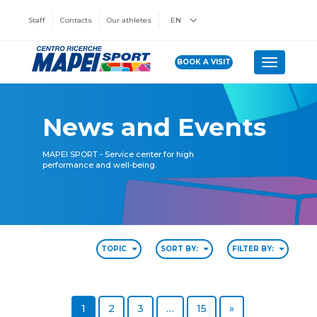
Staff
Contacts
Our athletes
EN
BOOK A VISIT
Toggle n
News and Events
MAPEI SPORT - Service center for high
performance and well-being.
TOPIC
SORT BY:
FILTER BY:
Page
Page
Page
Page
Next page
1
2
3
…
15
»