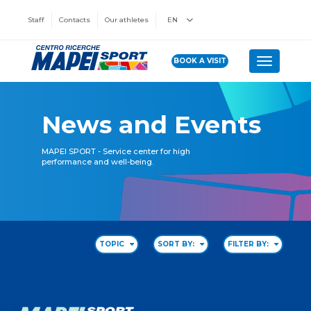
Staff
Contacts
Our athletes
EN
BOOK A VISIT
Toggle n
News and Events
MAPEI SPORT - Service center for high
performance and well-being.
TOPIC
SORT BY:
FILTER BY: