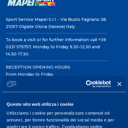
Sport Service Mapei S.r.l. - Via Busto Fagnano 38,
21057 Olgiate Olona (Varese) Italy.
To book a visit or for further information call +39
0331 575757, Monday to Friday 9.30-12.30 and
14.30-17.30.
RECEPTION OPENING HOURS
From Monday to Friday
08.30 - 18.30
Questo sito web utilizza i cookie
Service center for high
performance and well-
Utilizziamo i cookie per personalizzare contenuti ed
annunci, per fornire funzionalità dei social media e per
being.
analizzare il nostro traffico. Condividiamo inoltre