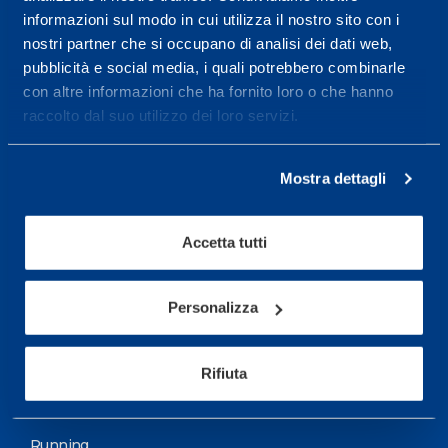
informazioni sul modo in cui utilizza il nostro sito con i
More informations
nostri partner che si occupano di analisi dei dati web,
pubblicità e social media, i quali potrebbero combinarle
con altre informazioni che ha fornito loro o che hanno
Services
raccolto dal suo utilizzo dei loro servizi.
Medical Services
Assessment Test
Mostra dettagli
Training Schedule
Accetta tutti
Sport
Soccer
Personalizza
Cycling and MTB
Rifiuta
Motor Sports
Basketball
Running