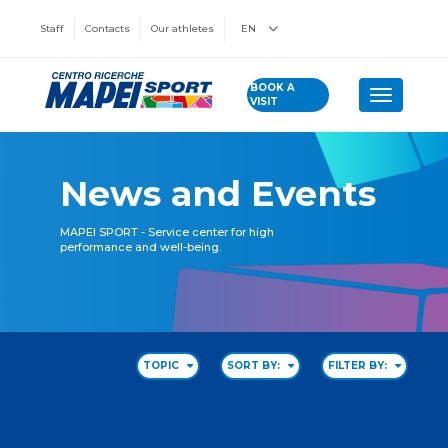
Staff
Contacts
Our athletes
EN
BOOK A
Toggle n
VISIT
News and Events
MAPEI SPORT - Service center for high
performance and well-being.
TOPIC
SORT BY:
FILTER BY: