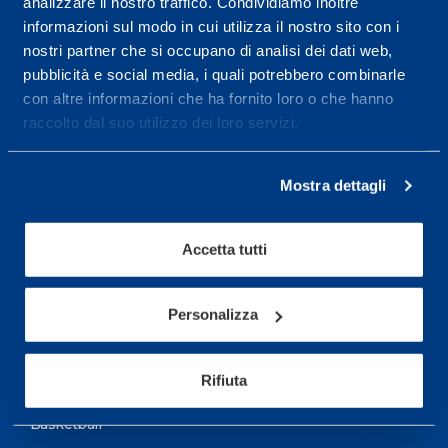
analizzare il nostro traffico. Condividiamo inoltre
informazioni sul modo in cui utilizza il nostro sito con i
More informations
nostri partner che si occupano di analisi dei dati web,
pubblicità e social media, i quali potrebbero combinarle
con altre informazioni che ha fornito loro o che hanno
Services
raccolto dal suo utilizzo dei loro servizi.
Medical Services
Assessment Test
Mostra dettagli
Training Schedule
Accetta tutti
Sport
Personalizza
Soccer
Cycling and MTB
Rifiuta
Motor Sports
Basketball