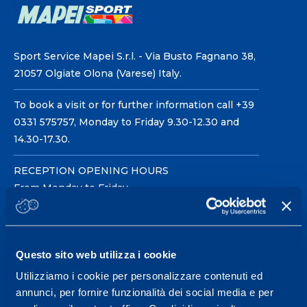
Sport Service Mapei S.r.l. - Via Busto Fagnano 38,
21057 Olgiate Olona (Varese) Italy.
To book a visit or for further information call +39
0331 575757, Monday to Friday 9.30-12.30 and
14.30-17.30.
RECEPTION OPENING HOURS
From Monday to Friday
08.30 - 18.30
Questo sito web utilizza i cookie
Service center for high
Utilizziamo i cookie per personalizzare contenuti ed
performance and well-
annunci, per fornire funzionalità dei social media e per
being.