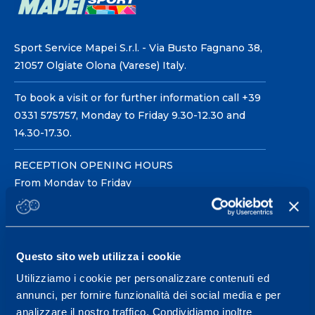
Sport Service Mapei S.r.l. - Via Busto Fagnano 38,
21057 Olgiate Olona (Varese) Italy.
To book a visit or for further information call +39
0331 575757, Monday to Friday 9.30-12.30 and
14.30-17.30.
RECEPTION OPENING HOURS
From Monday to Friday
08.30 - 18.30
Questo sito web utilizza i cookie
Service center for high
performance and well-
Utilizziamo i cookie per personalizzare contenuti ed
annunci, per fornire funzionalità dei social media e per
being.
analizzare il nostro traffico. Condividiamo inoltre