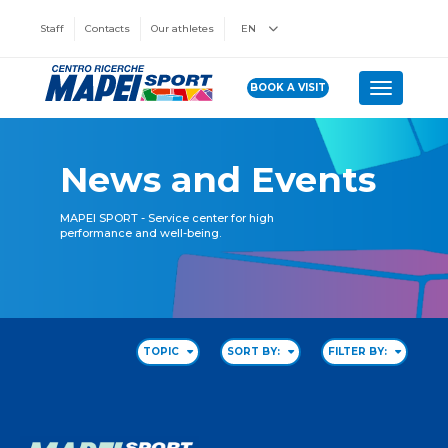
Staff
Contacts
Our athletes
EN
BOOK A VISIT
Toggle n
News and Events
MAPEI SPORT - Service center for high
performance and well-being.
TOPIC
SORT BY:
FILTER BY: