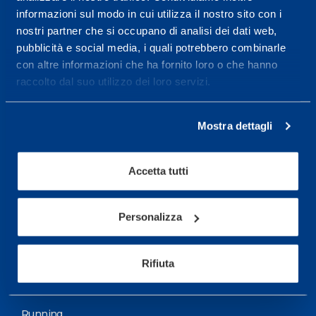
informazioni sul modo in cui utilizza il nostro sito con i
More informations
nostri partner che si occupano di analisi dei dati web,
pubblicità e social media, i quali potrebbero combinarle
con altre informazioni che ha fornito loro o che hanno
Services
raccolto dal suo utilizzo dei loro servizi.
Medical Services
Assessment Test
Mostra dettagli
Training Schedule
Accetta tutti
Sport
Soccer
Personalizza
Cycling and MTB
Rifiuta
Motor Sports
Basketball
Running