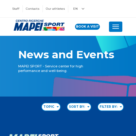
Staff
Contacts
Our athletes
EN
BOOK A VISIT
Toggle n
News and Events
MAPEI SPORT - Service center for high
performance and well-being.
TOPIC
SORT BY:
FILTER BY: