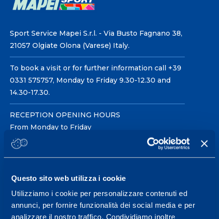
Sport Service Mapei S.r.l. - Via Busto Fagnano 38,
21057 Olgiate Olona (Varese) Italy.
To book a visit or for further information call +39
0331 575757, Monday to Friday 9.30-12.30 and
14.30-17.30.
RECEPTION OPENING HOURS
From Monday to Friday
08.30 - 18.30
Questo sito web utilizza i cookie
Service center for high
performance and well-
Utilizziamo i cookie per personalizzare contenuti ed
annunci, per fornire funzionalità dei social media e per
being.
analizzare il nostro traffico. Condividiamo inoltre