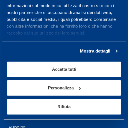
informazioni sul modo in cui utilizza il nostro sito con i
More informations
nostri partner che si occupano di analisi dei dati web,
pubblicità e social media, i quali potrebbero combinarle
con altre informazioni che ha fornito loro o che hanno
Services
raccolto dal suo utilizzo dei loro servizi.
Medical Services
Assessment Test
Mostra dettagli
Training Schedule
Accetta tutti
Sport
Soccer
Personalizza
Cycling and MTB
Rifiuta
Motor Sports
Basketball
Running