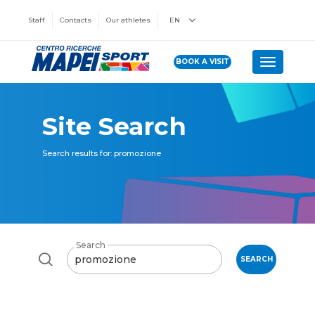
Staff
Contacts
Our athletes
EN
BOOK A VISIT
Toggle n
Site Search
Search results for: promozione
Search
SEARCH