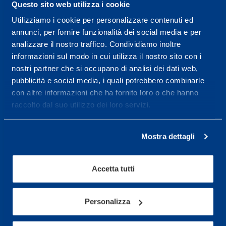
Questo sito web utilizza i cookie
08.30 - 18.30
Utilizziamo i cookie per personalizzare contenuti ed
annunci, per fornire funzionalità dei social media e per
analizzare il nostro traffico. Condividiamo inoltre
Service center for high
informazioni sul modo in cui utilizza il nostro sito con i
performance and well-
nostri partner che si occupano di analisi dei dati web,
pubblicità e social media, i quali potrebbero combinarle
being.
con altre informazioni che ha fornito loro o che hanno
More informations
raccolto dal suo utilizzo dei loro servizi.
Mostra dettagli
Services
Medical Services
Accetta tutti
Assessment Test
Training Schedule
Personalizza