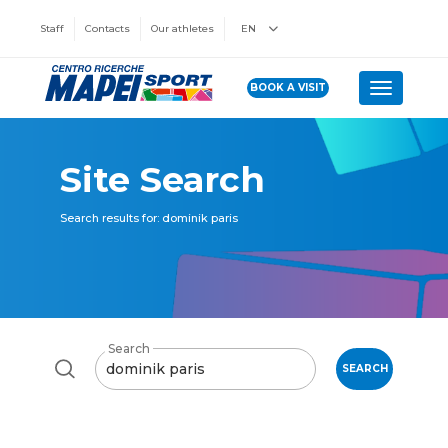
Staff
Contacts
Our athletes
EN
BOOK A VISIT
Toggle n
Site Search
Search results for: dominik paris
Search
SEARCH