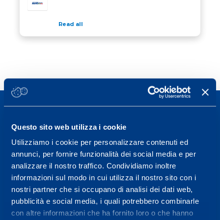
Read all
Questo sito web utilizza i cookie
Utilizziamo i cookie per personalizzare contenuti ed
Sport Service Mapei S.r.l. - Via Busto Fagnano 38,
annunci, per fornire funzionalità dei social media e per
21057 Olgiate Olona (Varese) Italy.
analizzare il nostro traffico. Condividiamo inoltre
informazioni sul modo in cui utilizza il nostro sito con i
To book a visit or for further information call +39
nostri partner che si occupano di analisi dei dati web,
0331 575757, Monday to Friday 9.30-12.30 and
pubblicità e social media, i quali potrebbero combinarle
14.30-17.30.
con altre informazioni che ha fornito loro o che hanno