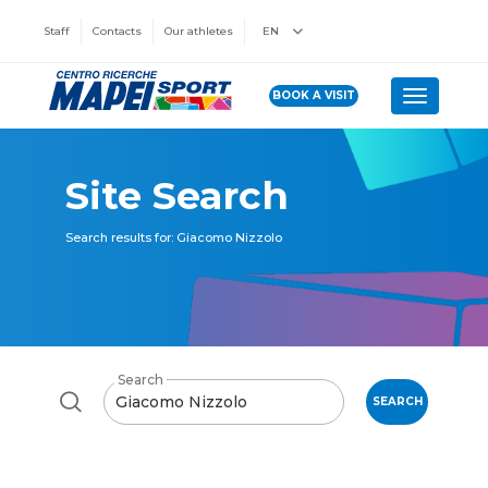
Staff
Contacts
Our athletes
EN
BOOK A VISIT
Toggle n
Site Search
Search results for: Giacomo Nizzolo
Search
SEARCH