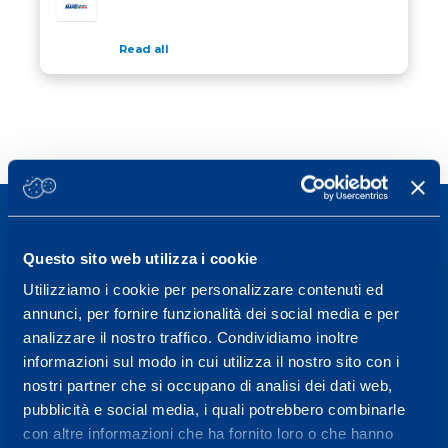
Read all
Questo sito web utilizza i cookie
Utilizziamo i cookie per personalizzare contenuti ed
Sport Service Mapei S.r.l. - Via Busto Fagnano 38,
annunci, per fornire funzionalità dei social media e per
21057 Olgiate Olona (Varese) Italy.
analizzare il nostro traffico. Condividiamo inoltre
informazioni sul modo in cui utilizza il nostro sito con i
To book a visit or for further information call +39
nostri partner che si occupano di analisi dei dati web,
0331 575757, Monday to Friday 9.30-12.30 and
pubblicità e social media, i quali potrebbero combinarle
14.30-17.30.
con altre informazioni che ha fornito loro o che hanno