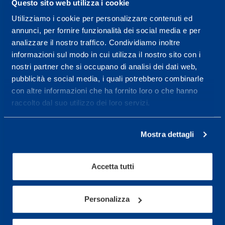
Questo sito web utilizza i cookie
08.30 - 18.30
Utilizziamo i cookie per personalizzare contenuti ed
annunci, per fornire funzionalità dei social media e per
analizzare il nostro traffico. Condividiamo inoltre
Service center for high
informazioni sul modo in cui utilizza il nostro sito con i
performance and well-
nostri partner che si occupano di analisi dei dati web,
being.
pubblicità e social media, i quali potrebbero combinarle
con altre informazioni che ha fornito loro o che hanno
More informations
raccolto dal suo utilizzo dei loro servizi.
Mostra dettagli
Services
Medical Services
Accetta tutti
Assessment Test
Training Schedule
Personalizza
Sport