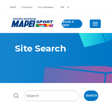
Staff
Contacts
Our athletes
EN
BOOK A
Toggle n
VISIT
Site Search
SEARCH