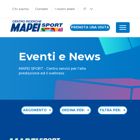
Chi siamo
Contatti
I nostri atleti
IT
PRENOTA UNA VISITA
Toggle 
Eventi e News
MAPEI SPORT - Centro servizi per l'alta
prestazione ed il wellness.
ARGOMENTO
ORDINA PER:
FILTRA PER: