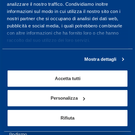
analizzare il nostro traffico. Condividiamo inoltre
Maggiori informazioni
informazioni sul modo in cui utilizza il nostro sito con i
nostri partner che si occupano di analisi dei dati web,
pubblicità e social media, i quali potrebbero combinarle
Servizi
con altre informazioni che ha fornito loro o che hanno
Servizi Medici
raccolto dal suo utilizzo dei loro servizi.
Test di valutazione
Mostra dettagli
Programmazione Allenamento
Accetta tutti
Sport
Calcio
Personalizza
Ciclismo e MTB
Motorsports
Rifiuta
Pallacanestro
Podismo