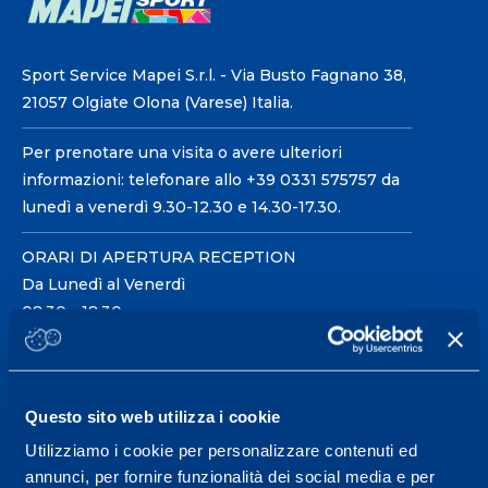
Sport Service Mapei S.r.l. - Via Busto Fagnano 38,
21057 Olgiate Olona (Varese) Italia.
Per prenotare una visita o avere ulteriori
informazioni: telefonare allo +39 0331 575757 da
lunedì a venerdì 9.30-12.30 e 14.30-17.30.
ORARI DI APERTURA RECEPTION
Da Lunedì al Venerdì
08.30 - 18.30
Centro servizi per l'alta
Questo sito web utilizza i cookie
prestazione ed il
Utilizziamo i cookie per personalizzare contenuti ed
wellness.
annunci, per fornire funzionalità dei social media e per