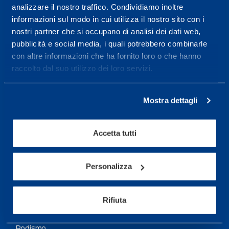
analizzare il nostro traffico. Condividiamo inoltre
Maggiori informazioni
informazioni sul modo in cui utilizza il nostro sito con i
nostri partner che si occupano di analisi dei dati web,
pubblicità e social media, i quali potrebbero combinarle
Servizi
con altre informazioni che ha fornito loro o che hanno
Servizi Medici
raccolto dal suo utilizzo dei loro servizi.
Test di valutazione
Mostra dettagli
Programmazione Allenamento
Accetta tutti
Sport
Calcio
Personalizza
Ciclismo e MTB
Motorsports
Rifiuta
Pallacanestro
Podismo