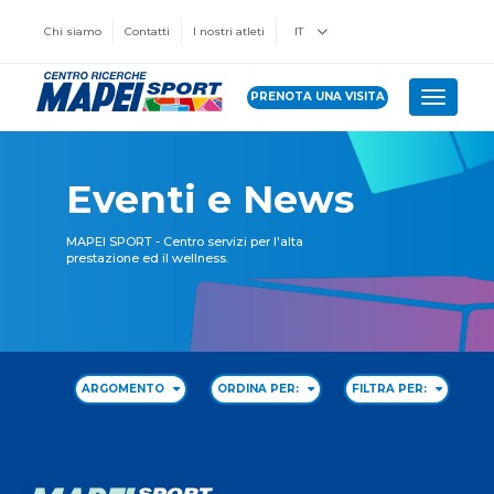
Chi siamo
Contatti
I nostri atleti
IT
PRENOTA UNA VISITA
Toggle 
Eventi e News
MAPEI SPORT - Centro servizi per l'alta
prestazione ed il wellness.
ARGOMENTO
ORDINA PER:
FILTRA PER: