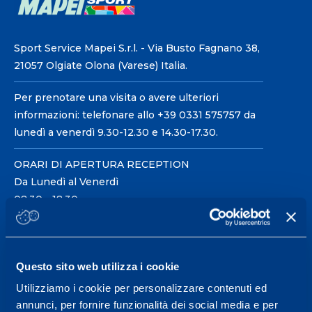
Sport Service Mapei S.r.l. - Via Busto Fagnano 38,
21057 Olgiate Olona (Varese) Italia.
Per prenotare una visita o avere ulteriori
informazioni: telefonare allo +39 0331 575757 da
lunedì a venerdì 9.30-12.30 e 14.30-17.30.
ORARI DI APERTURA RECEPTION
Da Lunedì al Venerdì
08.30 - 18.30
Centro servizi per l'alta
Questo sito web utilizza i cookie
prestazione ed il
Utilizziamo i cookie per personalizzare contenuti ed
wellness.
annunci, per fornire funzionalità dei social media e per