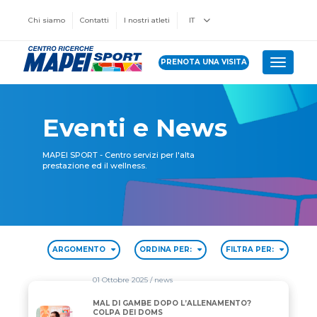
Chi siamo
Contatti
I nostri atleti
IT
PRENOTA UNA VISITA
Toggle 
Eventi e News
MAPEI SPORT - Centro servizi per l'alta
prestazione ed il wellness.
ARGOMENTO
ORDINA PER:
FILTRA PER:
01 Ottobre 2025
/ news
MAL DI GAMBE DOPO L’ALLENAMENTO?
MAL DI GAMBE DOPO L’ALLENAMENTO? COLPA DEI
COLPA DEI DOMS