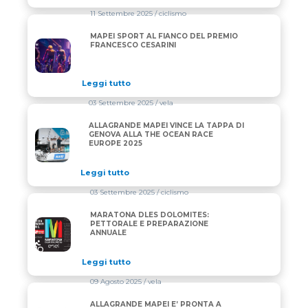
11 Settembre 2025
/ ciclismo
MAPEI SPORT AL FIANCO DEL PREMIO
MAPEI SPORT AL FIANCO DEL PREMIO FRANCESCO 
FRANCESCO CESARINI
Leggi tutto
03 Settembre 2025
/ vela
ALLAGRANDE MAPEI VINCE LA TAPPA DI
ALLAGRANDE MAPEI VINCE LA TAPPA DI GENOVA A
GENOVA ALLA THE OCEAN RACE
EUROPE 2025
Leggi tutto
03 Settembre 2025
/ ciclismo
MARATONA DLES DOLOMITES:
MARATONA DLES DOLOMITES: PETTORALE E PREP
PETTORALE E PREPARAZIONE
ANNUALE
Leggi tutto
09 Agosto 2025
/ vela
ALLAGRANDE MAPEI E’ PRONTA A