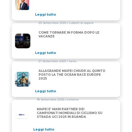
Leggi tutto
25 Settembre 2025
/ cubetti di sapere
COME TORNARE IN FORMA DOPO LE
COME TORNARE IN FORMA DOPO LE VACANZE
VACANZE
Leggi tutto
21 Settembre 2025
/ news
ALLAGRANDE MAPEI CHIUDE AL QUINTO
ALLAGRANDE MAPEI CHIUDE AL QUINTO POSTO LA
POSTO LA THE OCEAN RACE EUROPE
2025
Leggi tutto
18 Settembre 2025
/ ciclismo
MAPEI E’ MAIN PARTNER DEI
CAMPIONATI MONDIALI DI CICLISMO SU
STRADA UCI 2025 IN RUANDA
Leggi tutto