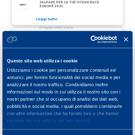
SALPARE PER LA THE OCEAN RACE
EUROPE 2025
Leggi tutto
01 Agosto 2025
/ eventi
CHIUSURA ESTIVA
CHIUSURA ESTIVA
Leggi tutto
Questo sito web utilizza i cookie
24 Luglio 2025
/ vela
Utilizziamo i cookie per personalizzare contenuti ed
annunci, per fornire funzionalità dei social media e per
AMBROGIO BECCARIA PRESENTA
AMBROGIO BECCARIA PRESENTA “ALLAGRANDE MA
“ALLAGRANDE MAPEI”
analizzare il nostro traffico. Condividiamo inoltre
informazioni sul modo in cui utilizza il nostro sito con i
Leggi tutto
nostri partner che si occupano di analisi dei dati web,
pubblicità e social media, i quali potrebbero combinarle
con altre informazioni che ha fornito loro o che hanno
Previous page
Page
Page
Page
Page
Page
Page
«
1
2
3
4
5
6
…
raccolto dal suo utilizzo dei loro servizi.
Page
Next page
40
»