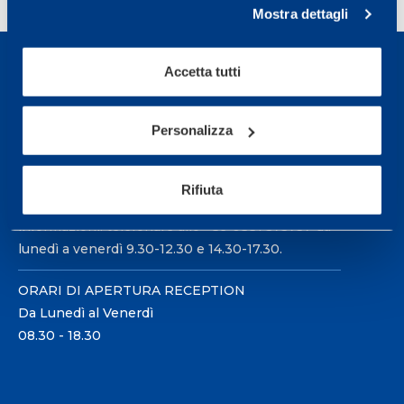
Mostra dettagli
Accetta tutti
Personalizza
Sport Service Mapei S.r.l. - Via Busto Fagnano 38,
21057 Olgiate Olona (Varese) Italia.
Rifiuta
Per prenotare una visita o avere ulteriori
informazioni: telefonare allo +39 0331 575757 da
lunedì a venerdì 9.30-12.30 e 14.30-17.30.
ORARI DI APERTURA RECEPTION
Da Lunedì al Venerdì
08.30 - 18.30