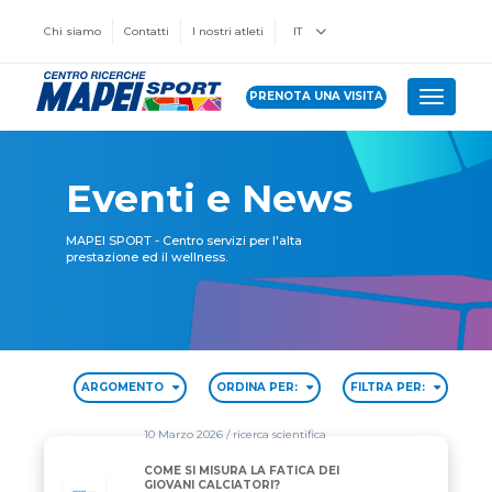
Chi siamo
Contatti
I nostri atleti
IT
PRENOTA UNA VISITA
Toggle 
Eventi e News
MAPEI SPORT - Centro servizi per l'alta
prestazione ed il wellness.
ARGOMENTO
ORDINA PER:
FILTRA PER:
10 Marzo 2026
/ ricerca scientifica
COME SI MISURA LA FATICA DEI
GIOVANI CALCIATORI?