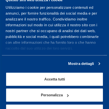
Utilizziamo i cookie per personalizzare contenuti ed
Centro servizi per l'alta
annunci, per fornire funzionalità dei social media e per
prestazione ed il
analizzare il nostro traffico. Condividiamo inoltre
informazioni sul modo in cui utilizza il nostro sito con i
wellness.
nostri partner che si occupano di analisi dei dati web,
pubblicità e social media, i quali potrebbero combinarle
Maggiori informazioni
con altre informazioni che ha fornito loro o che hanno
raccolto dal suo utilizzo dei loro servizi.
Servizi
Servizi Medici
Mostra dettagli
Test di valutazione
Accetta tutti
Programmazione Allenamento
Personalizza
Sport
Calcio