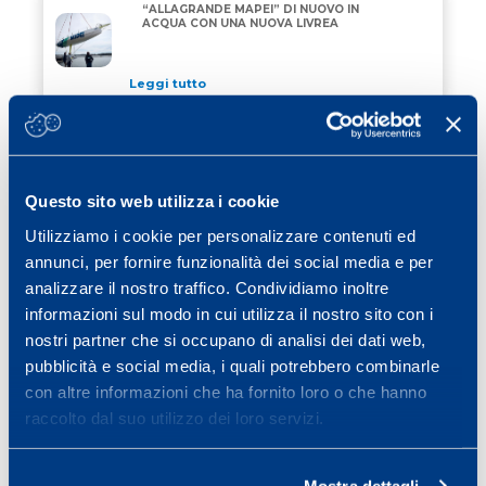
“ALLAGRANDE MAPEI” DI NUOVO IN
“ALLAGRANDE MAPEI” DI NUOVO IN ACQUA CON UN
ACQUA CON UNA NUOVA LIVREA
Leggi tutto
24 Aprile 2026
/ eventi
JEREZ SCEGLIE MAPEI PER COLORARE
JEREZ SCEGLIE MAPEI PER COLORARE CORDOLI, GRI
CORDOLI, GRIGLIA DI PARTENZA E VIE
DI FUGA
Questo sito web utilizza i cookie
Leggi tutto
Utilizziamo i cookie per personalizzare contenuti ed
15 Aprile 2026
/ eventi
annunci, per fornire funzionalità dei social media e per
analizzare il nostro traffico. Condividiamo inoltre
MAPEI RINNOVA IL SUO IMPEGNO COME
MAPEI RINNOVA IL SUO IMPEGNO COME OFFICIAL 
OFFICIAL SPONSOR DELLA STRAMILANO
informazioni sul modo in cui utilizza il nostro sito con i
2026
nostri partner che si occupano di analisi dei dati web,
pubblicità e social media, i quali potrebbero combinarle
Leggi tutto
con altre informazioni che ha fornito loro o che hanno
raccolto dal suo utilizzo dei loro servizi.
Page
Page
Page
Page
Next page
1
2
3
…
40
»
Mostra dettagli