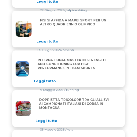
Leggi tutto
22 Giugno 2026
/ alpine skiing
FISI SI AFFIDA A MAPEI SPORT PER UN
FISI SI AFFIDA A MAPEI SPORT PER UN ALTRO QUA
ALTRO QUADRIENNIO OLIMPICO
Leggi tutto
05 Giugno 2026
/ eventi
INTERNATIONAL MASTER IN STRENGTH
INTERNATIONAL MASTER IN STRENGTH AND CONDI
AND CONDITIONING FOR HIGH
PERFORMANCE IN TEAM SPORTS
Leggi tutto
19 Maggio 2026
/ running
DOPPIETTA TRICOLORE TRA GLI ALLIEVI
DOPPIETTA TRICOLORE TRA GLI ALLIEVI AI CAMPIO
AI CAMPIONATI ITALIANI DI CORSA IN
MONTAGNA
Leggi tutto
05 Maggio 2026
/ vela