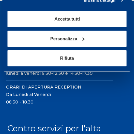
Accetta tutti
Sport Service Mapei S.r.l. - Via Busto Fagnano 38,
Personalizza
21057 Olgiate Olona (Varese) Italia.
Per prenotare una visita o avere ulteriori
Rifiuta
informazioni: telefonare allo +39 0331 575757 da
lunedì a venerdì 9.30-12.30 e 14.30-17.30.
ORARI DI APERTURA RECEPTION
Da Lunedì al Venerdì
08.30 - 18.30
Centro servizi per l'alta