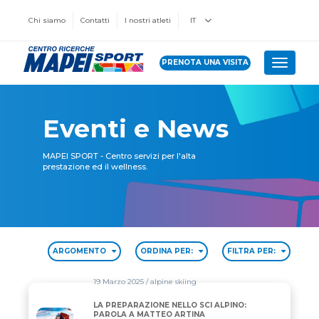
Chi siamo
Contatti
I nostri atleti
IT
PRENOTA UNA VISITA
Toggle 
Eventi e News
MAPEI SPORT - Centro servizi per l'alta
prestazione ed il wellness.
ARGOMENTO
ORDINA PER:
FILTRA PER:
19 Marzo 2025
/ alpine skiing
LA PREPARAZIONE NELLO SCI ALPINO:
LA PREPARAZIONE NELLO SCI ALPINO: PAROLA A 
PAROLA A MATTEO ARTINA