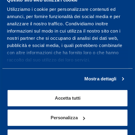
Utilizziamo i cookie per personalizzare contenuti ed
Centro servizi per l'alta
annunci, per fornire funzionalità dei social media e per
prestazione ed il
analizzare il nostro traffico. Condividiamo inoltre
informazioni sul modo in cui utilizza il nostro sito con i
wellness.
nostri partner che si occupano di analisi dei dati web,
pubblicità e social media, i quali potrebbero combinarle
Maggiori informazioni
con altre informazioni che ha fornito loro o che hanno
raccolto dal suo utilizzo dei loro servizi.
Servizi
Servizi Medici
Mostra dettagli
Test di valutazione
Accetta tutti
Programmazione Allenamento
Personalizza
Sport
Calcio