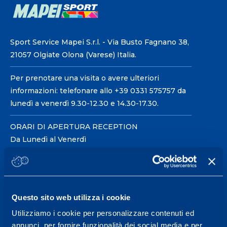
Sport Service Mapei S.r.l. - Via Busto Fagnano 38,
21057 Olgiate Olona (Varese) Italia.
Per prenotare una visita o avere ulteriori
informazioni: telefonare allo +39 0331 575757 da
lunedì a venerdì 9.30-12.30 e 14.30-17.30.
ORARI DI APERTURA RECEPTION
Da Lunedì al Venerdì
08.30 - 18.30
Centro servizi per l'alta
Questo sito web utilizza i cookie
prestazione ed il
Utilizziamo i cookie per personalizzare contenuti ed
wellness.
annunci, per fornire funzionalità dei social media e per