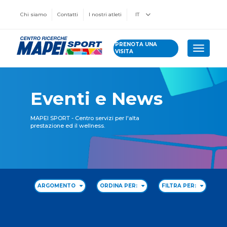
Chi siamo
Contatti
I nostri atleti
IT
PRENOTA UNA
Toggle 
VISITA
Eventi e News
MAPEI SPORT - Centro servizi per l'alta
prestazione ed il wellness.
ARGOMENTO
ORDINA PER:
FILTRA PER: