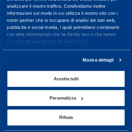
analizzare il nostro traffico. Condividiamo inoltre
Maggiori informazioni
informazioni sul modo in cui utilizza il nostro sito con i
nostri partner che si occupano di analisi dei dati web,
pubblicità e social media, i quali potrebbero combinarle
Servizi
con altre informazioni che ha fornito loro o che hanno
raccolto dal suo utilizzo dei loro servizi.
Servizi Medici
Test di valutazione
Mostra dettagli
Programmazione Allenamento
Accetta tutti
Sport
Calcio
Personalizza
Ciclismo e MTB
Motorsports
Rifiuta
Pallacanestro