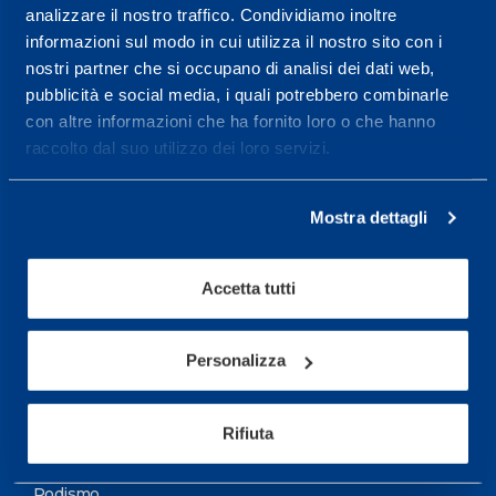
analizzare il nostro traffico. Condividiamo inoltre
Maggiori informazioni
informazioni sul modo in cui utilizza il nostro sito con i
nostri partner che si occupano di analisi dei dati web,
pubblicità e social media, i quali potrebbero combinarle
Servizi
con altre informazioni che ha fornito loro o che hanno
Servizi Medici
raccolto dal suo utilizzo dei loro servizi.
Test di valutazione
Mostra dettagli
Programmazione Allenamento
Accetta tutti
Sport
Calcio
Personalizza
Ciclismo e MTB
Motorsports
Rifiuta
Pallacanestro
Podismo