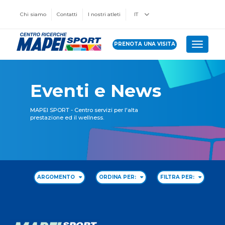
Chi siamo
Contatti
I nostri atleti
IT
PRENOTA UNA VISITA
Toggle 
Eventi e News
MAPEI SPORT - Centro servizi per l'alta
prestazione ed il wellness.
ARGOMENTO
ORDINA PER:
FILTRA PER: