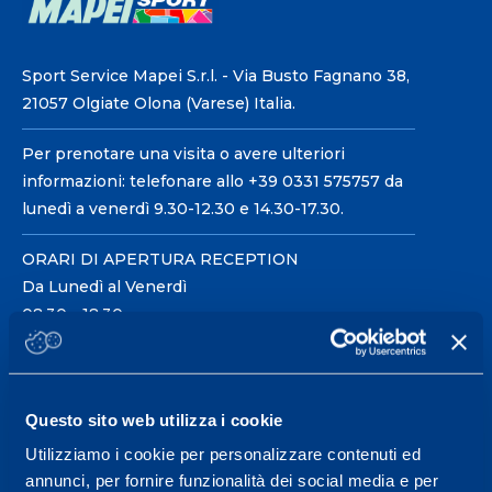
Sport Service Mapei S.r.l. - Via Busto Fagnano 38,
21057 Olgiate Olona (Varese) Italia.
Per prenotare una visita o avere ulteriori
informazioni: telefonare allo +39 0331 575757 da
lunedì a venerdì 9.30-12.30 e 14.30-17.30.
ORARI DI APERTURA RECEPTION
Da Lunedì al Venerdì
08.30 - 18.30
Centro servizi per l'alta
Questo sito web utilizza i cookie
prestazione ed il
Utilizziamo i cookie per personalizzare contenuti ed
wellness.
annunci, per fornire funzionalità dei social media e per