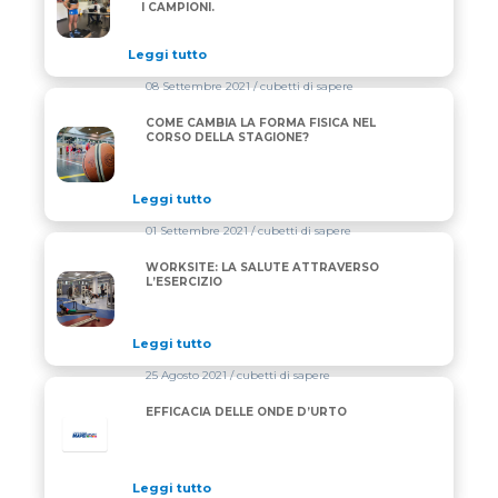
I CAMPIONI.
Leggi tutto
08 Settembre 2021
/ cubetti di sapere
COME CAMBIA LA FORMA FISICA NEL
COME CAMBIA LA FORMA FISICA NEL CORSO DELLA
CORSO DELLA STAGIONE?
Leggi tutto
01 Settembre 2021
/ cubetti di sapere
WORKSITE: LA SALUTE ATTRAVERSO
WORKSITE: LA SALUTE ATTRAVERSO L’ESERCIZIO
L’ESERCIZIO
Leggi tutto
25 Agosto 2021
/ cubetti di sapere
EFFICACIA DELLE ONDE D’URTO
Leggi tutto