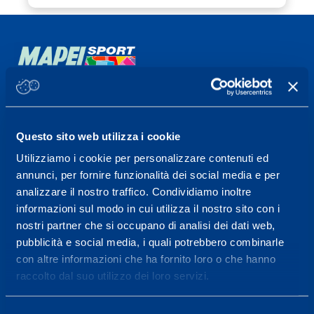
Sport Service Mapei S.r.l. - Via Busto Fagnano 38,
21057 Olgiate Olona (Varese) Italia.
Questo sito web utilizza i cookie
Per prenotare una visita o avere ulteriori
Utilizziamo i cookie per personalizzare contenuti ed
informazioni: telefonare allo +39 0331 575757 da
annunci, per fornire funzionalità dei social media e per
lunedì a venerdì 9.30-12.30 e 14.30-17.30.
analizzare il nostro traffico. Condividiamo inoltre
informazioni sul modo in cui utilizza il nostro sito con i
ORARI DI APERTURA RECEPTION
nostri partner che si occupano di analisi dei dati web,
Da Lunedì al Venerdì
pubblicità e social media, i quali potrebbero combinarle
08.30 - 18.30
con altre informazioni che ha fornito loro o che hanno
raccolto dal suo utilizzo dei loro servizi.
Centro servizi per l'alta