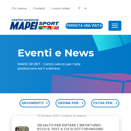
Chi siamo
Contatti
I nostri atleti
IT
PRENOTA UNA VISITA
Toggle 
Eventi e News
MAPEI SPORT - Centro servizi per l'alta
prestazione ed il wellness.
ARGOMENTO
ORDINA PER:
FILTRA PER:
13 Ottobre 2021
/ cubetti di sapere
UN SALTO PER EVITARE L’INFORTUNIO:
UN SALTO PER EVITARE L’INFORTUNIO: ECCO IL TE
ECCO IL TEST A CUI SI SOTTOPONGONO