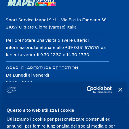
Sport Service Mapei S.r.l. - Via Busto Fagnano 38,
21057 Olgiate Olona (Varese) Italia.
Per prenotare una visita o avere ulteriori
informazioni: telefonare allo +39 0331 575757 da
lunedì a venerdì 9.30-12.30 e 14.30-17.30.
ORARI DI APERTURA RECEPTION
Da Lunedì al Venerdì
08.30 - 18.30
Centro servizi per l'alta
Questo sito web utilizza i cookie
prestazione ed il
Utilizziamo i cookie per personalizzare contenuti ed
wellness.
annunci, per fornire funzionalità dei social media e per