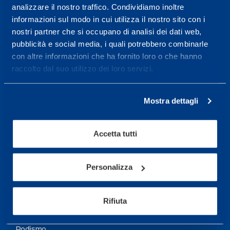
analizzare il nostro traffico. Condividiamo inoltre
Maggiori informazioni
informazioni sul modo in cui utilizza il nostro sito con i
nostri partner che si occupano di analisi dei dati web,
pubblicità e social media, i quali potrebbero combinarle
Servizi
con altre informazioni che ha fornito loro o che hanno
Servizi Medici
raccolto dal suo utilizzo dei loro servizi.
Test di valutazione
Mostra dettagli
Programmazione Allenamento
Accetta tutti
Sport
Calcio
Personalizza
Ciclismo e MTB
Motorsports
Rifiuta
Pallacanestro
Podismo