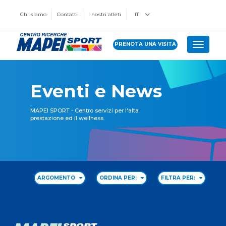
Chi siamo
Contatti
I nostri atleti
IT
PRENOTA UNA VISITA
Toggle 
Eventi e News
MAPEI SPORT - Centro servizi per l'alta
prestazione ed il wellness.
ARGOMENTO
ORDINA PER:
FILTRA PER: