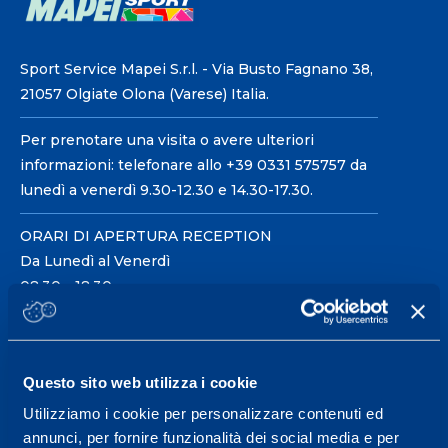
Sport Service Mapei S.r.l. - Via Busto Fagnano 38,
21057 Olgiate Olona (Varese) Italia.
Per prenotare una visita o avere ulteriori
informazioni: telefonare allo +39 0331 575757 da
lunedì a venerdì 9.30-12.30 e 14.30-17.30.
ORARI DI APERTURA RECEPTION
Da Lunedì al Venerdì
08.30 - 18.30
Centro servizi per l'alta
Questo sito web utilizza i cookie
prestazione ed il
Utilizziamo i cookie per personalizzare contenuti ed
wellness.
annunci, per fornire funzionalità dei social media e per