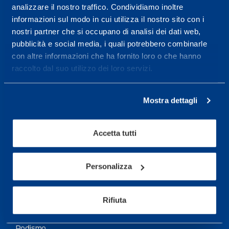
analizzare il nostro traffico. Condividiamo inoltre
Maggiori informazioni
informazioni sul modo in cui utilizza il nostro sito con i
nostri partner che si occupano di analisi dei dati web,
pubblicità e social media, i quali potrebbero combinarle
Servizi
con altre informazioni che ha fornito loro o che hanno
Servizi Medici
raccolto dal suo utilizzo dei loro servizi.
Test di valutazione
Mostra dettagli
Programmazione Allenamento
Accetta tutti
Sport
Calcio
Personalizza
Ciclismo e MTB
Motorsports
Rifiuta
Pallacanestro
Podismo