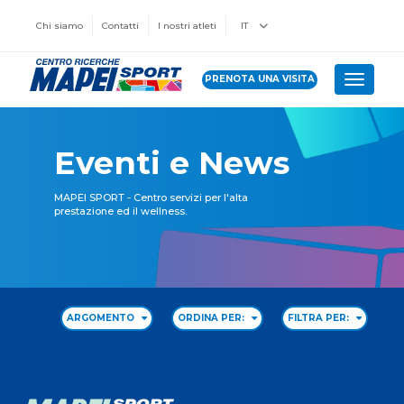
Chi siamo
Contatti
I nostri atleti
IT
PRENOTA UNA VISITA
Toggle 
Eventi e News
MAPEI SPORT - Centro servizi per l'alta
prestazione ed il wellness.
ARGOMENTO
ORDINA PER:
FILTRA PER: