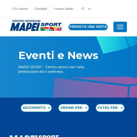
Chi siamo
Contatti
I nostri atleti
IT
PRENOTA UNA VISITA
Toggle 
Eventi e News
MAPEI SPORT - Centro servizi per l'alta
prestazione ed il wellness.
ARGOMENTO
ORDINA PER:
FILTRA PER: