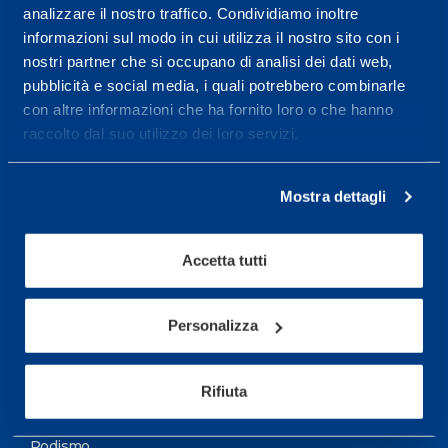
analizzare il nostro traffico. Condividiamo inoltre
Maggiori informazioni
informazioni sul modo in cui utilizza il nostro sito con i
nostri partner che si occupano di analisi dei dati web,
pubblicità e social media, i quali potrebbero combinarle
Servizi
con altre informazioni che ha fornito loro o che hanno
Servizi Medici
raccolto dal suo utilizzo dei loro servizi.
Test di valutazione
Mostra dettagli
Programmazione Allenamento
Accetta tutti
Sport
Calcio
Personalizza
Ciclismo e MTB
Motorsports
Rifiuta
Pallacanestro
Podismo