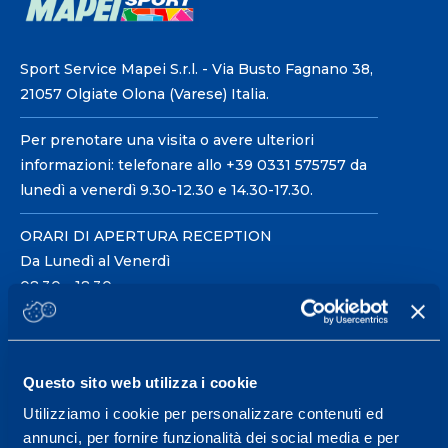
Sport Service Mapei S.r.l. - Via Busto Fagnano 38,
21057 Olgiate Olona (Varese) Italia.
Per prenotare una visita o avere ulteriori
informazioni: telefonare allo +39 0331 575757 da
lunedì a venerdì 9.30-12.30 e 14.30-17.30.
ORARI DI APERTURA RECEPTION
Da Lunedì al Venerdì
08.30 - 18.30
Centro servizi per l'alta
Questo sito web utilizza i cookie
prestazione ed il
Utilizziamo i cookie per personalizzare contenuti ed
wellness.
annunci, per fornire funzionalità dei social media e per