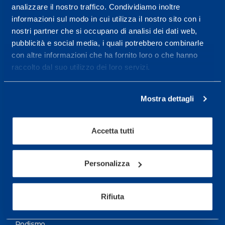
analizzare il nostro traffico. Condividiamo inoltre
Maggiori informazioni
informazioni sul modo in cui utilizza il nostro sito con i
nostri partner che si occupano di analisi dei dati web,
pubblicità e social media, i quali potrebbero combinarle
Servizi
con altre informazioni che ha fornito loro o che hanno
Servizi Medici
raccolto dal suo utilizzo dei loro servizi.
Test di valutazione
Mostra dettagli
Programmazione Allenamento
Accetta tutti
Sport
Calcio
Personalizza
Ciclismo e MTB
Motorsports
Rifiuta
Pallacanestro
Podismo