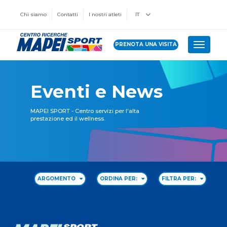
Chi siamo
Contatti
I nostri atleti
IT
PRENOTA UNA VISITA
Toggle 
Eventi e News
MAPEI SPORT - Centro servizi per l'alta
prestazione ed il wellness.
ARGOMENTO
ORDINA PER:
FILTRA PER: