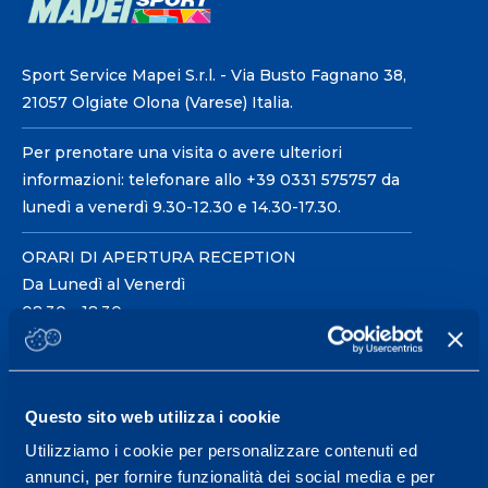
Sport Service Mapei S.r.l. - Via Busto Fagnano 38,
21057 Olgiate Olona (Varese) Italia.
Per prenotare una visita o avere ulteriori
informazioni: telefonare allo +39 0331 575757 da
lunedì a venerdì 9.30-12.30 e 14.30-17.30.
ORARI DI APERTURA RECEPTION
Da Lunedì al Venerdì
08.30 - 18.30
Centro servizi per l'alta
Questo sito web utilizza i cookie
prestazione ed il
Utilizziamo i cookie per personalizzare contenuti ed
wellness.
annunci, per fornire funzionalità dei social media e per