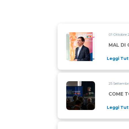
01 Ottobre
MAL DI GAMBE DOPO L’ALL
MAL DI
Leggi Tut
25 Settemb
COME TORNARE IN FORMA 
COME T
Leggi Tut