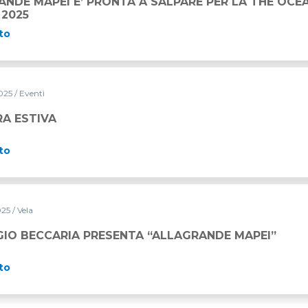
NDE MAPEI E’ PRONTA A SALPARE PER LA THE OCE
 2025
to
2025
/ Eventi
RA ESTIVA
to
025
/ Vela
NTA “ALLAGRANDE MAPEI”
IO BECCARIA PRESENTA “ALLAGRANDE MAPEI”
to