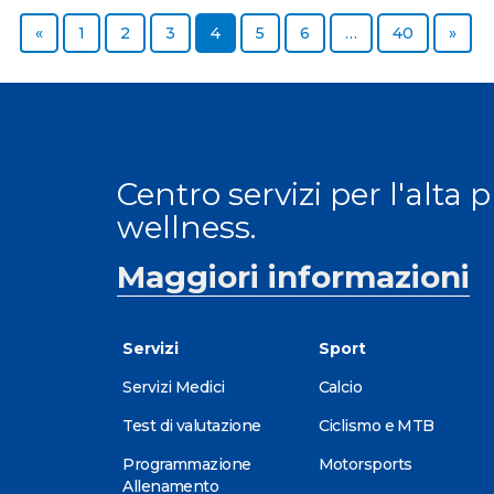
Previous page
Page
Page
Page
Page
Page
Page
Page
Next
«
1
2
3
4
5
6
…
40
»
Centro servizi per l'alta 
wellness.
Maggiori informazioni
Servizi
Sport
Servizi Medici
Calcio
Test di valutazione
Ciclismo e MTB
Programmazione
Motorsports
Allenamento